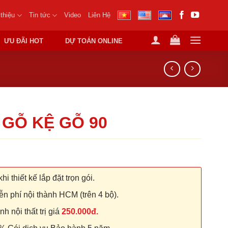
 thiệu
Tin tức
Video
Liên Hệ
ƯU ĐÃI HOT
DỰ TOÁN ONLINE
 GỖ KỆ GỖ 90
hi thiết kế lắp đặt trọn gói.
n phí nội thành HCM (trên 4 bộ).
 nội thất trị giá
250.000đ.