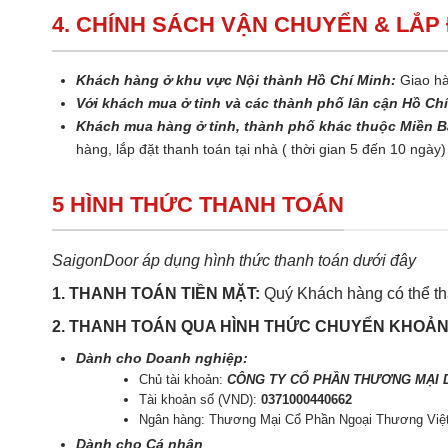
4. CHÍNH SÁCH VẬN CHUYỂN & LẮP
Khách hàng ở khu vực Nội thành Hồ Chí Minh:
Giao hà
Với khách mua ở tỉnh và các thành phố lân cận Hồ Ch
Khách mua hàng ở tỉnh, thành phố khác thuộc Miền B
hàng, lắp đặt thanh toán tại nhà ( thời gian 5 đến 10 ngày)
5 HÌNH THỨC THANH TOÁN
SaigonDoor áp dụng hình thức thanh toán dưới đây
1. THANH TOÁN TIỀN MẶT:
Quý Khách hàng có thể tha
2. THANH TOÁN QUA HÌNH THỨC CHUYỂN KHOẢ
Dành cho Doanh nghiệp:
Chủ tài khoản:
CÔNG TY CỔ PHẦN THƯƠNG MẠI D
Tài khoản số (VND):
0371000440662
Ngân hàng: Thương Mại Cổ Phần Ngoại Thương Việ
Dành cho Cá nhân