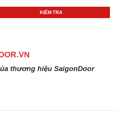
KIỂM TRA
OOR.VN
 của thương hiệu SaigonDoor