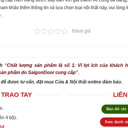
m khảo thêm thông tin và lựa chọn loại nội thất này, vui lòng 
.
Đánh giá
h “
Chất lượng sản phẩm là số 1; Vì lợi ích của khách hà
g sản phẩm do SaigonDoor cung cấp
”.
 để được tư vấn, đặt mua Cửa & Nội thất online đảm bảo.
 TRAO TAY
LIÊN
i.
Bản đồ chỉ
ên 4 bộ).
Xem danh sá
0đ.