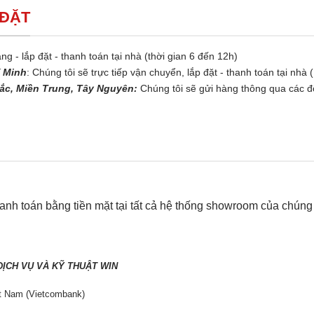
 ĐẶT
ng - lắp đặt - thanh toán tại nhà (thời gian 6 đến 12h)
í Minh
: Chúng tôi sẽ trực tiếp vận chuyển, lắp đặt - thanh toán tại nhà 
ắc, Miền Trung, Tây Nguyên:
Chúng tôi sẽ gửi hàng thông qua các đố
nh toán bằng tiền mặt tại tất cả hệ thống showroom của chúng t
N
ỊCH VỤ VÀ KỸ THUẬT WIN
t Nam (Vietcombank)