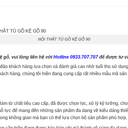
NỘI THẤT TỦ GỖ KỆ GỖ 90
gỗ, vui lòng liên hệ với
Hotline 0933.707.707
để được tư vấ
o khách hàng lựa chọn và đánh giá cao nhờ tuổi thọ sử dụng 
ch hàng, chúng tôi hiện đang cung cấp rất nhiều mẫu mã sản p
làm từ chất liệu cao cấp, đã được chọn lọc, xử lý kỹ lưỡng, ch
g nỗ lực để mang đến những sản phẩm đa dạng về kiểu dáng thi
trong không gian mà bạn có thể lựa chọn bộ sản phẩm phù hợp.
ng cấp hiện đang được bày bán với giá thành vô cùng đa dạng