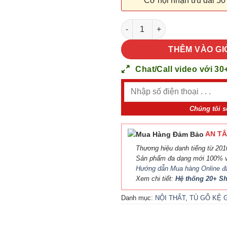
Cơ hội nhận ưu đãi 50
NỘI THẤT TỦ GỖ KỆ GỖ 90 số
THÊM VÀO GI
Chat/Call video với 30
Chúng tôi s
AN TÂ
Thương hiệu danh tiếng từ 2010
Sản phẩm đa dạng mới 100% v
Hướng dẫn Mua hàng Online đ
Xem chi tiết:
Hệ thống 20+ 
Danh mục:
NỘI THẤT
,
TỦ GỖ KỆ 