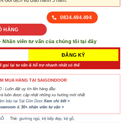
% Gói dịch vụ Bảo hành 5 năm.
 lượng
0834.494.494
Ỏ HÀNG
+ Nhân viên tư vấn của chúng tôi tại đây
ẽ gọi lại tư vấn & hỗ trợ nhanh nhất có thể
M MUA HÀNG TẠI SAIGONDOOR
 - Luôn đặt uy tín lên hàng đầu
à luôn được cập nhật những xu hướng mới nhất
ảm bảo tại Sài Gòn Door
Xem chi tiết >
Showroom
&
30+ nhân viên tư vấn >
GỖ
Thẻ:
giường ngủ
,
kệ bếp đẹp
,
kệ gỗ
,
locker
,
nội thất bếp
,
nội thất phòng
khách
,
nội thất phòng ngủ
,
phụ kiện cầu