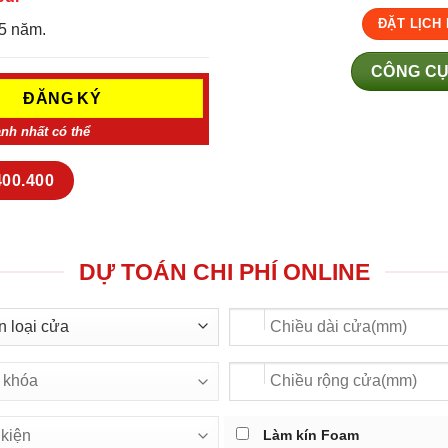
ĐẶT LỊCH
5 năm.
CÔNG CỤ
anh nhất có thể
400.400
DỰ TOÁN CHI PHÍ ONLINE
Làm kín Foam