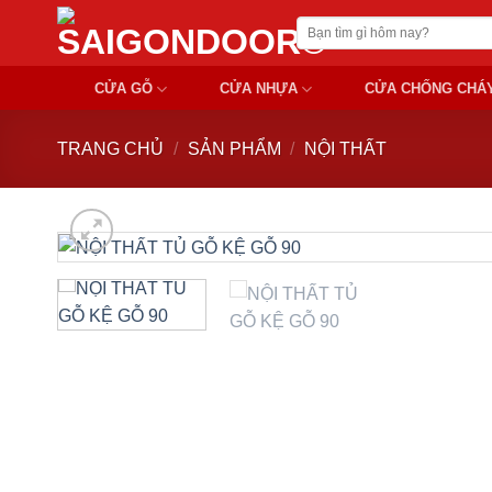
Chuyển
Tìm
đến
kiếm:
nội
CỬA GỖ
CỬA NHỰA
CỬA CHỐNG CHÁ
dung
TRANG CHỦ
/
SẢN PHẨM
/
NỘI THẤT