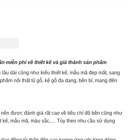
thang
,
phụ kiện cửa
,
tủ bếp
,
tủ bếp đẹp
,
tủ gỗ
,
tủ phòng ngủ
,
tủ quần áo
,
tủ tivi
n miễn phí về thiết kế và giá thành sản phẩm
lâu dài cũng như kiểu thiết kế, mẫu mã đẹp mắt, sang
hẩm nội thất tủ gỗ, kệ gỗ đa dạng, bền bỉ, mang đến
o nên được đánh giá rất cao về tiêu chí độ bền cũng như
ết kế, mẫu mã, màu sắc,… Tùy theo nhu cầu sử dụng
, dao động từ thấp đến cao tương ứng với từng dòng