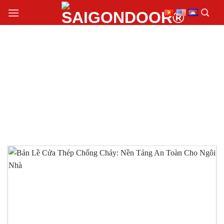
Chuyển
đến
nội
dung
BẢN LỀ CỬA THÉP
CHỐNG CHÁY