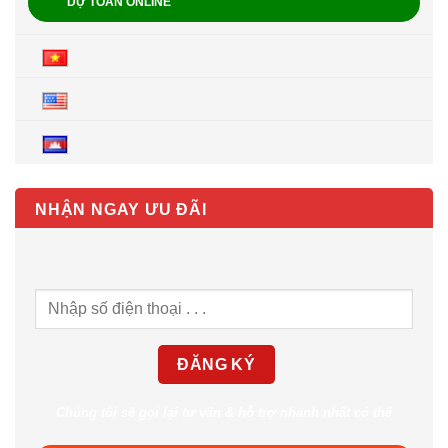
DỰ TOÁN ONLINE
NHẬN NGAY ƯU ĐÃI
Chúng tôi sẽ gọi lại tư vấn & hỗ trợ nhanh nhất có thể