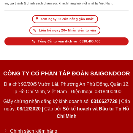
vụ, giá thành & chính sách chăm sóc khách hàng luôn tốt nhất tại Việt Nam.
Xem ngay 33 cửa hàng gần nhất
Liên hệ ngay 20+ Nhân viên tư vấn
Tổng đài tư vấn dịch vụ: 0818.400.400
CÔNG TY CỔ PHẦN TẬP ĐOÀN SAIGONDOOR
Địa chỉ: 92/20/5 Vườn Lài, Phường An Phú Đông, Quận 12,
Tp Hồ Chí Minh, Việt Nam - Điện thoại: 0818400400
Giấy chứng nhận đăng ký kinh doanh số:
0316627728
| Cấp
ngày:
08/12/2020 |
Cấp bởi
Sở kế hoạch và Đầu tư Tp Hồ
Chí Minh
Chính sách kiểm hàng