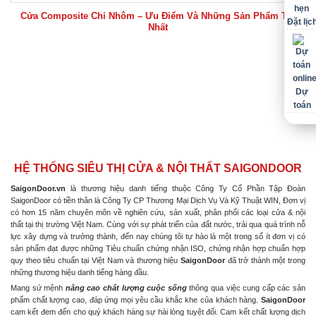
Cửa Composite Chỉ Nhôm – Ưu Điểm Và Những Sản Phẩm Tốt
Đặt lịc
Nhất
Dự
toán
HỆ THỐNG SIÊU THỊ CỬA & NỘI THẤT SAIGONDOOR
SaigonDoor.vn
là thương hiệu danh tiếng thuộc Công Ty Cổ Phần Tập Đoàn
SaigonDoor có tiền thân là Công Ty CP Thương Mại Dịch Vụ Và Kỹ Thuật WIN, Đơn vị
có hơn 15 năm chuyên môn về nghiên cứu, sản xuất, phân phối các loại cửa & nội
thất tại thị trường Việt Nam. Cùng với sự phát triển của đất nước, trải qua quá trình nỗ
lực xây dựng và trưởng thành, đến nay chúng tôi tự hào là một trong số ít đơn vị có
sản phẩm đạt được những Tiêu chuẩn chứng nhận ISO, chứng nhận hợp chuẩn hợp
quy theo tiêu chuẩn tại Việt Nam và thương hiệu
SaigonDoor
đã trở thành một trong
những thương hiệu danh tiếng hàng đầu.
Mang sứ mệnh
nâng cao chất lượng cuộc sống
thông qua việc cung cấp các sản
phẩm chất lượng cao, đáp ứng mọi yêu cầu khắc khe của khách hàng.
SaigonDoor
cam kết đem đến cho quý khách hàng sự hài lòng tuyệt đối. Cam kết chất lượng dịch