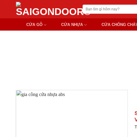
Chuyển
Tìm
đến
kiếm:
nội
CỬA GỖ
CỬA NHỰA
CỬA CHỐNG CHÁ
dung
T