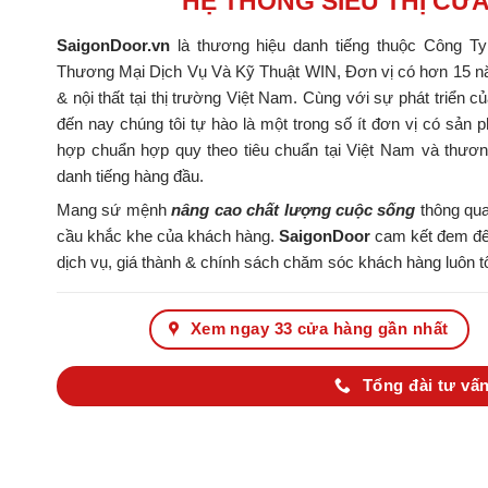
HỆ THỐNG SIÊU THỊ CỬ
SaigonDoor.vn
là thương hiệu danh tiếng thuộc Công T
Thương Mại Dịch Vụ Và Kỹ Thuật WIN, Đơn vị có hơn 15 nă
& nội thất tại thị trường Việt Nam. Cùng với sự phát triển c
đến nay chúng tôi tự hào là một trong số ít đơn vị có s
hợp chuẩn hợp quy theo tiêu chuẩn tại Việt Nam và thươ
danh tiếng hàng đầu.
Mang sứ mệnh
nâng cao chất lượng cuộc sống
thông qua
cầu khắc khe của khách hàng.
SaigonDoor
cam kết đem đến
dịch vụ, giá thành & chính sách chăm sóc khách hàng luôn tố
Xem ngay 33 cửa hàng gần nhất
Tổng đài tư vấn