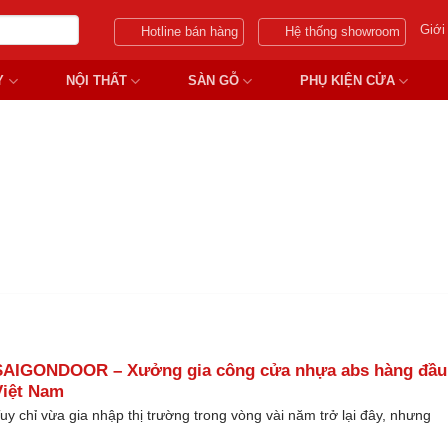
Giới
Hotline bán hàng
Hệ thống showroom
Y
NỘI THẤT
SÀN GỖ
PHỤ KIỆN CỬA
BẢNG GIÁ CỬA NHỰA ABS
SAIGONDOOR – Xưởng gia công cửa nhựa abs hàng đầu 
Việt Nam
uy chỉ vừa gia nhập thị trường trong vòng vài năm trở lại đây, nhưng