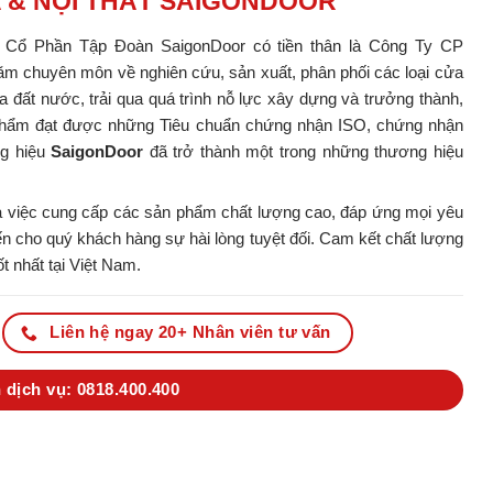
A & NỘI THẤT SAIGONDOOR
y Cổ Phần Tập Đoàn SaigonDoor có tiền thân là Công Ty CP
m chuyên môn về nghiên cứu, sản xuất, phân phối các loại cửa
ủa đất nước, trải qua quá trình nỗ lực xây dựng và trưởng thành,
ản phẩm đạt được những Tiêu chuẩn chứng nhận ISO, chứng nhận
ng hiệu
SaigonDoor
đã trở thành một trong những thương hiệu
 việc cung cấp các sản phẩm chất lượng cao, đáp ứng mọi yêu
 cho quý khách hàng sự hài lòng tuyệt đối. Cam kết chất lượng
t nhất tại Việt Nam.
Liên hệ ngay 20+ Nhân viên tư vấn
 dịch vụ: 0818.400.400