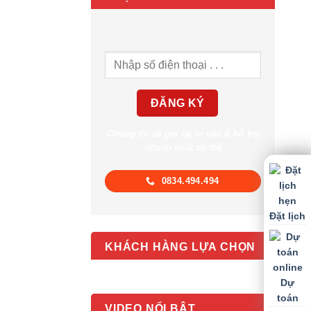
Chúng tôi sẽ gọi lại tư vấn & hỗ trợ
nhanh nhất có thể
0834.494.494
Đặt lịch
KHÁCH HÀNG LỰA CHỌN
Dự
toán
VIDEO NỔI BẬT