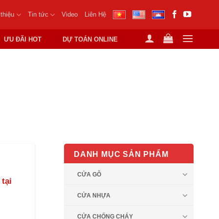
 thiệu
Tin tức
Video
Liên Hệ
ƯU ĐÃI HOT
DỰ TOÁN ONLINE
DANH MỤC SẢN PHẨM
CỬA GỖ
tại
CỬA NHỰA
CỬA CHỐNG CHÁY