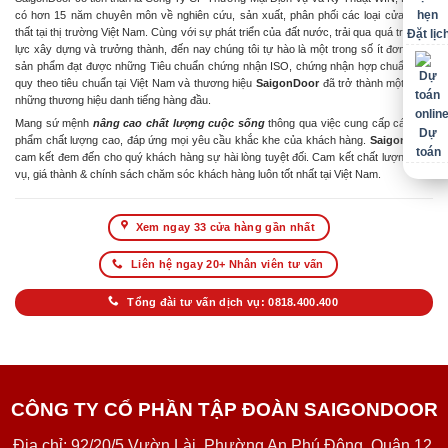
có hơn 15 năm chuyên môn về nghiên cứu, sản xuất, phân phối các loại cửa & nội
thất tại thị trường Việt Nam. Cùng với sự phát triển của đất nước, trải qua quá trình nỗ
Đặt lịc
lực xây dựng và trưởng thành, đến nay chúng tôi tự hào là một trong số ít đơn vị có
sản phẩm đạt được những Tiêu chuẩn chứng nhận ISO, chứng nhận hợp chuẩn hợp
quy theo tiêu chuẩn tại Việt Nam và thương hiệu
SaigonDoor
đã trở thành một trong
những thương hiệu danh tiếng hàng đầu.
Mang sứ mệnh
nâng cao chất lượng cuộc sống
thông qua việc cung cấp các sản
Dự
phẩm chất lượng cao, đáp ứng mọi yêu cầu khắc khe của khách hàng.
SaigonDoor
toán
cam kết đem đến cho quý khách hàng sự hài lòng tuyệt đối. Cam kết chất lượng dịch
vụ, giá thành & chính sách chăm sóc khách hàng luôn tốt nhất tại Việt Nam.
Xem ngay 33 cửa hàng gần nhất
Liên hệ ngay 20+ Nhân viên tư vấn
Tổng đài tư vấn dịch vụ: 0818.400.400
CÔNG TY CỔ PHẦN TẬP ĐOÀN SAIGONDOOR
Địa chỉ: 92/20/5 Vườn Lài, Phường An Phú Đông, Quận 12,