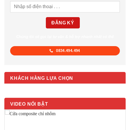
Chúng tôi sẽ gọi lại tư vấn & hỗ trợ nhanh nhất có thể
0834.494.494
KHÁCH HÀNG LỰA CHỌN
VIDEO NỔI BẬT