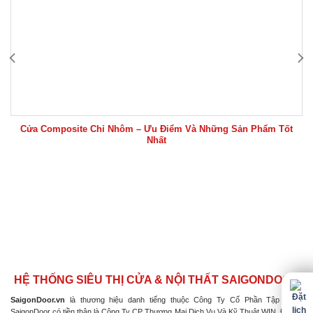
Cửa Composite Chỉ Nhôm – Ưu Điểm Và Những Sản Phẩm Tốt
Nhất
HỆ THỐNG SIÊU THỊ CỬA & NỘI THẤT SAIGONDOOR
SaigonDoor.vn
là thương hiệu danh tiếng thuộc Công Ty Cổ Phần Tập Đoàn
SaigonDoor có tiền thân là Công Ty CP Thương Mại Dịch Vụ Và Kỹ Thuật WIN, Đơn vị