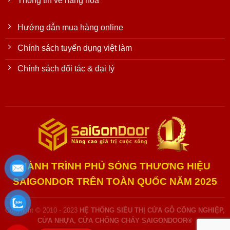
Thông tin về hàng hóa
Hướng dẫn mua hàng online
Chính sách tuyển dụng việt làm
Chính sách đối tác & đại lý
HÀNH TRÌNH PHỦ SÓNG THƯƠNG HIỆU
SAIGONDOR TRÊN TOÀN QUỐC NĂM 2025
Copyright © 2010 - 2023
HỆ THỐNG SIÊU THỊ CỬA GỖ CÔNG NGHIỆP,
CỬA NHỰA, CỬA CHỐNG CHÁY SAIGONDOOR®