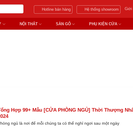
Giới
Hotline bán hàng
Hệ thống showroom
Y
NỘI THẤT
SÀN GỖ
PHỤ KIỆN CỬA
 LOẠI CỬA GỔ PHÒNG NGỦ
Tổng Hợp 99+ Mẫu [CỬA PHÒNG NGỦ] Thời Thượng Nhấ
2024
hòng ngủ là nơi để mỗi chúng ta có thể nghỉ ngơi sau một ngày