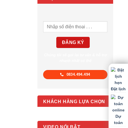
Chúng tôi sẽ gọi lại tư vấn & hỗ trợ
nhanh nhất có thể
0834.494.494
Đặt lịch
KHÁCH HÀNG LỰA CHỌN
Dự
toán
VIDEO NỔI BẬT