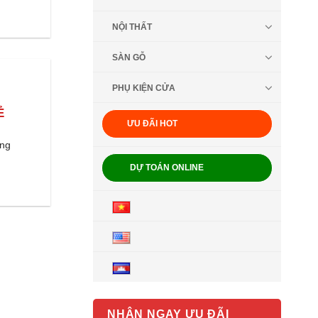
NỘI THẤT
SÀN GỖ
PHỤ KIỆN CỬA
Ẻ
ƯU ĐÃI HOT
òng
DỰ TOÁN ONLINE
NHẬN NGAY ƯU ĐÃI