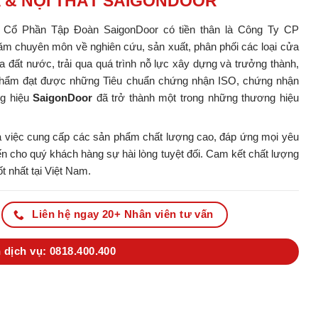
A & NỘI THẤT SAIGONDOOR
y Cổ Phần Tập Đoàn SaigonDoor có tiền thân là Công Ty CP
m chuyên môn về nghiên cứu, sản xuất, phân phối các loại cửa
ủa đất nước, trải qua quá trình nỗ lực xây dựng và trưởng thành,
ản phẩm đạt được những Tiêu chuẩn chứng nhận ISO, chứng nhận
ng hiệu
SaigonDoor
đã trở thành một trong những thương hiệu
 việc cung cấp các sản phẩm chất lượng cao, đáp ứng mọi yêu
 cho quý khách hàng sự hài lòng tuyệt đối. Cam kết chất lượng
t nhất tại Việt Nam.
Liên hệ ngay 20+ Nhân viên tư vấn
 dịch vụ: 0818.400.400