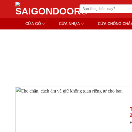
Chuyển
Tìm
đến
kiếm:
nội
CỬA GỖ
CỬA NHỰA
CỬA CHỐNG CHÁ
dung
CÁC
P