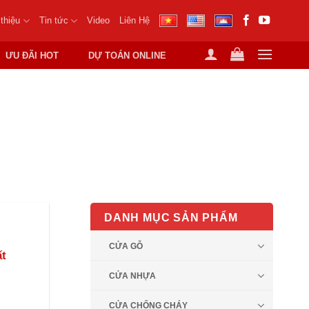
 thiệu
Tin tức
Video
Liên Hệ
ƯU ĐÃI HOT
DỰ TOÁN ONLINE
 MDF
DANH MỤC SẢN PHẨM
CỬA GỖ
t
CỬA NHỰA
CỬA CHỐNG CHÁY