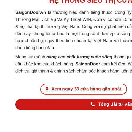
HỆ THỐNG SIÊU THỊ CỬ
SaigonDoor.vn
là thương hiệu danh tiếng thuộc Công T
Thương Mại Dịch Vụ Và Kỹ Thuật WIN, Đơn vị có hơn 15 nă
& nội thất tại thị trường Việt Nam. Cùng với sự phát triển c
đến nay chúng tôi tự hào là một trong số ít đơn vị có s
hợp chuẩn hợp quy theo tiêu chuẩn tại Việt Nam và thươ
danh tiếng hàng đầu.
Mang sứ mệnh
nâng cao chất lượng cuộc sống
thông qua
cầu khắc khe của khách hàng.
SaigonDoor
cam kết đem đến
dịch vụ, giá thành & chính sách chăm sóc khách hàng luôn tố
Xem ngay 33 cửa hàng gần nhất
Tổng đài tư vấn