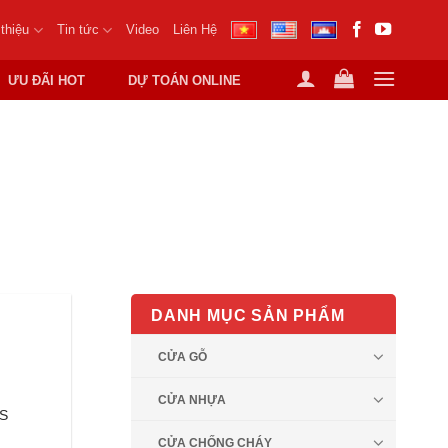
 thiệu
Tin tức
Video
Liên Hệ
ƯU ĐÃI HOT
DỰ TOÁN ONLINE
UY TÍN CHẤT LƯỢNG
DANH MỤC SẢN PHẨM
CỬA GỖ
CỬA NHỰA
BS
CỬA CHỐNG CHÁY