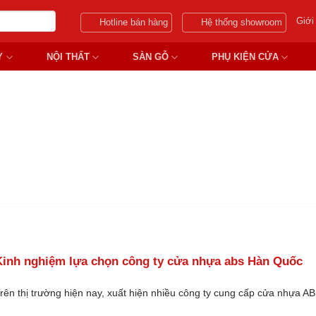
Giới
Hotline bán hàng
Hệ thống showroom
Y
NỘI THẤT
SÀN GỖ
PHỤ KIỆN CỬA
 CỬA NHỰA ABS HÀN QUỐC 
Kinh nghiệm lựa chọn công ty cửa nhựa abs Hàn Quốc
rên thị trường hiện nay, xuất hiện nhiều công ty cung cấp cửa nhựa A