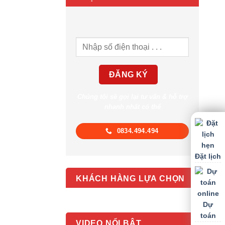
Chúng tôi sẽ gọi lại tư vấn & hỗ trợ
nhanh nhất có thể
0834.494.494
Đặt lịch
KHÁCH HÀNG LỰA CHỌN
Dự
toán
VIDEO NỔI BẬT