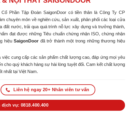
A & NỘI THẤT SAIGONDOOR
y Cổ Phần Tập Đoàn SaigonDoor có tiền thân là Công Ty CP
m chuyên môn về nghiên cứu, sản xuất, phân phối các loại cửa
ủa đất nước, trải qua quá trình nỗ lực xây dựng và trưởng thành,
ản phẩm đạt được những Tiêu chuẩn chứng nhận ISO, chứng nhận
ng hiệu
SaigonDoor
đã trở thành một trong những thương hiệu
 việc cung cấp các sản phẩm chất lượng cao, đáp ứng mọi yêu
 cho quý khách hàng sự hài lòng tuyệt đối. Cam kết chất lượng
t nhất tại Việt Nam.
Liên hệ ngay 20+ Nhân viên tư vấn
 dịch vụ: 0818.400.400