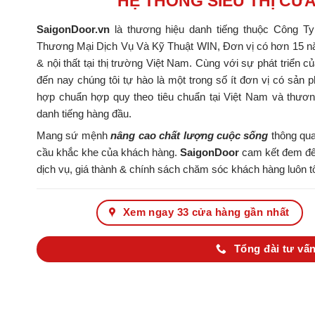
HỆ THỐNG SIÊU THỊ CỬ
SaigonDoor.vn
là thương hiệu danh tiếng thuộc Công T
Thương Mại Dịch Vụ Và Kỹ Thuật WIN, Đơn vị có hơn 15 nă
& nội thất tại thị trường Việt Nam. Cùng với sự phát triển c
đến nay chúng tôi tự hào là một trong số ít đơn vị có s
hợp chuẩn hợp quy theo tiêu chuẩn tại Việt Nam và thươ
danh tiếng hàng đầu.
Mang sứ mệnh
nâng cao chất lượng cuộc sống
thông qua
cầu khắc khe của khách hàng.
SaigonDoor
cam kết đem đến
dịch vụ, giá thành & chính sách chăm sóc khách hàng luôn tố
Xem ngay 33 cửa hàng gần nhất
Tổng đài tư vấn