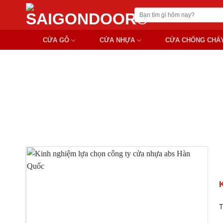
Chuyển
Tìm
đến
kiếm:
nội
CỬA GỖ
CỬA NHỰA
CỬA CHỐNG CHÁ
dung
CÔNG TY CUNG CẤP
T