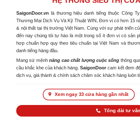
HỆ THỐNG SIÊU THỊ CỬ
SaigonDoor.vn
là thương hiệu danh tiếng thuộc Công T
Thương Mại Dịch Vụ Và Kỹ Thuật WIN, Đơn vị có hơn 15 nă
& nội thất tại thị trường Việt Nam. Cùng với sự phát triển c
đến nay chúng tôi tự hào là một trong số ít đơn vị có s
hợp chuẩn hợp quy theo tiêu chuẩn tại Việt Nam và thươ
danh tiếng hàng đầu.
Mang sứ mệnh
nâng cao chất lượng cuộc sống
thông qua
cầu khắc khe của khách hàng.
SaigonDoor
cam kết đem đến
dịch vụ, giá thành & chính sách chăm sóc khách hàng luôn tố
Xem ngay 33 cửa hàng gần nhất
Tổng đài tư vấn