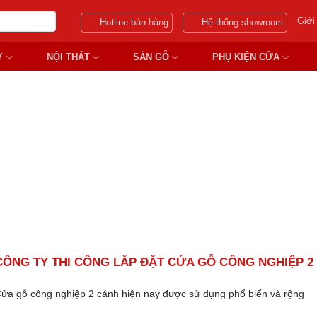
Giới
Hotline bán hàng
Hệ thống showroom
Y
NỘI THẤT
SÀN GỖ
PHỤ KIỆN CỬA
CÔNG CỬA GỖ CÔNG NGHIỆP 
CÔNG TY THI CÔNG LẮP ĐẶT CỬA GỖ CÔNG NGHIỆP 2
ửa gỗ công nghiệp 2 cánh hiện nay được sử dụng phổ biến và rộng