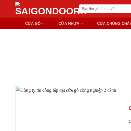
Chuyển
Tìm
đến
kiếm:
nội
CỬA GỖ
CỬA NHỰA
CỬA CHỐNG CHÁ
dung
CÔNG TY THI 
C