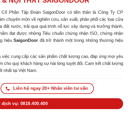
A & NỘI THẤT SAIGONDOOR
y Cổ Phần Tập Đoàn SaigonDoor có tiền thân là Công Ty CP
m chuyên môn về nghiên cứu, sản xuất, phân phối các loại cửa
ủa đất nước, trải qua quá trình nỗ lực xây dựng và trưởng thành,
ản phẩm đạt được những Tiêu chuẩn chứng nhận ISO, chứng nhận
ng hiệu
SaigonDoor
đã trở thành một trong những thương hiệu
 việc cung cấp các sản phẩm chất lượng cao, đáp ứng mọi yêu
 cho quý khách hàng sự hài lòng tuyệt đối. Cam kết chất lượng
t nhất tại Việt Nam.
Liên hệ ngay 20+ Nhân viên tư vấn
 dịch vụ: 0818.400.400