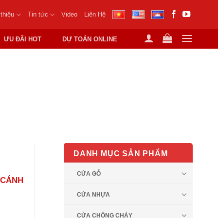
 thiệu
Tin tức
Video
Liên Hệ
ƯU ĐÃI HOT
DỰ TOÁN ONLINE
2 CÁNH UY TÍN
DANH MỤC SẢN PHẨM
CỬA GỖ
 CÁNH
CỬA NHỰA
CỬA CHỐNG CHÁY