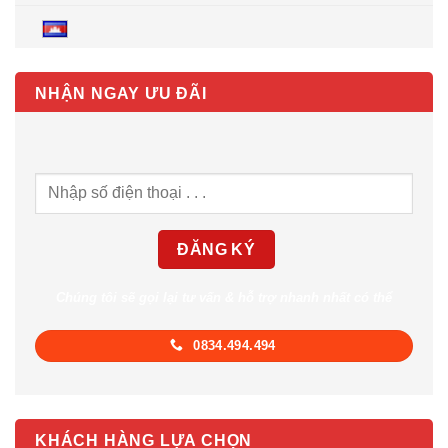
NHẬN NGAY ƯU ĐÃI
Chúng tôi sẽ gọi lại tư vấn & hỗ trợ nhanh nhất có thể
0834.494.494
KHÁCH HÀNG LỰA CHỌN