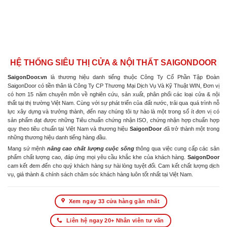
HỆ THỐNG SIÊU THỊ CỬA & NỘI THẤT SAIGONDOOR
SaigonDoor.vn
là thương hiệu danh tiếng thuộc Công Ty Cổ Phần Tập Đoàn
SaigonDoor có tiền thân là Công Ty CP Thương Mại Dịch Vụ Và Kỹ Thuật WIN, Đơn vị
có hơn 15 năm chuyên môn về nghiên cứu, sản xuất, phân phối các loại cửa & nội
thất tại thị trường Việt Nam. Cùng với sự phát triển của đất nước, trải qua quá trình nỗ
lực xây dựng và trưởng thành, đến nay chúng tôi tự hào là một trong số ít đơn vị có
sản phẩm đạt được những Tiêu chuẩn chứng nhận ISO, chứng nhận hợp chuẩn hợp
quy theo tiêu chuẩn tại Việt Nam và thương hiệu
SaigonDoor
đã trở thành một trong
những thương hiệu danh tiếng hàng đầu.
Mang sứ mệnh
nâng cao chất lượng cuộc sống
thông qua việc cung cấp các sản
phẩm chất lượng cao, đáp ứng mọi yêu cầu khắc khe của khách hàng.
SaigonDoor
cam kết đem đến cho quý khách hàng sự hài lòng tuyệt đối. Cam kết chất lượng dịch
vụ, giá thành & chính sách chăm sóc khách hàng luôn tốt nhất tại Việt Nam.
Xem ngay 33 cửa hàng gần nhất
Liên hệ ngay 20+ Nhân viên tư vấn