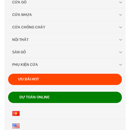
CỬA GỖ
CỬA NHỰA
CỬA CHỐNG CHÁY
NỘI THẤT
SÀN GỖ
PHỤ KIỆN CỬA
ƯU ĐÃI HOT
DỰ TOÁN ONLINE