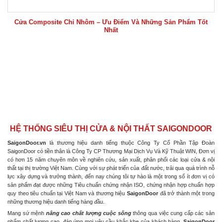
Cửa Composite Chỉ Nhôm – Ưu Điểm Và Những Sản Phẩm Tốt
Nhất
HỆ THỐNG SIÊU THỊ CỬA & NỘI THẤT SAIGONDOOR
SaigonDoor.vn
là thương hiệu danh tiếng thuộc Công Ty Cổ Phần Tập Đoàn
SaigonDoor có tiền thân là Công Ty CP Thương Mại Dịch Vụ Và Kỹ Thuật WIN, Đơn vị
có hơn 15 năm chuyên môn về nghiên cứu, sản xuất, phân phối các loại cửa & nội
thất tại thị trường Việt Nam. Cùng với sự phát triển của đất nước, trải qua quá trình nỗ
lực xây dựng và trưởng thành, đến nay chúng tôi tự hào là một trong số ít đơn vị có
sản phẩm đạt được những Tiêu chuẩn chứng nhận ISO, chứng nhận hợp chuẩn hợp
quy theo tiêu chuẩn tại Việt Nam và thương hiệu
SaigonDoor
đã trở thành một trong
những thương hiệu danh tiếng hàng đầu.
Mang sứ mệnh
nâng cao chất lượng cuộc sống
thông qua việc cung cấp các sản
phẩm chất lượng cao, đáp ứng mọi yêu cầu khắc khe của khách hàng.
SaigonDoor