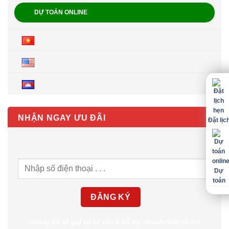
DỰ TOÁN ONLINE
NHẬN NGAY ƯU ĐÃI
Đặt lịc
Dự
toán
Chúng tôi sẽ gọi lại tư vấn & hỗ trợ nhanh nhất có thể