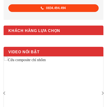
0834.494.494
KHÁCH HÀNG LỰA CHỌN
VIDEO NỔI BẬT