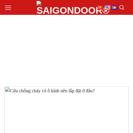
Chuyển
đến
nội
dung
CỬA CHỐNG CHÁY
CÓ Ô KÍNH