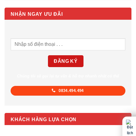
NHẬN NGAY ƯU ĐÃI
Chúng tôi sẽ gọi lại tư vấn & hỗ trợ nhanh nhất có thể
0834.494.494
KHÁCH HÀNG LỰA CHỌN