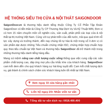
HỆ THỐNG SIÊU THỊ CỬA & NỘI THẤT SAIGONDOOR
SaigonDoor.vn
là thương hiệu danh tiếng thuộc Công Ty Cổ Phần Tập Đoàn
SaigonDoor có tiền thân là Công Ty CP Thương Mại Dịch Vụ Và Kỹ Thuật WIN, Đơn vị
có hơn 15 năm chuyên môn về nghiên cứu, sản xuất, phân phối các loại cửa & nội
thất tại thị trường Việt Nam. Cùng với sự phát triển của đất nước, trải qua quá trình nỗ
lực xây dựng và trưởng thành, đến nay chúng tôi tự hào là một trong số ít đơn vị có
sản phẩm đạt được những Tiêu chuẩn chứng nhận ISO, chứng nhận hợp chuẩn hợp
quy theo tiêu chuẩn tại Việt Nam và thương hiệu
SaigonDoor
đã trở thành một trong
những thương hiệu danh tiếng hàng đầu.
Mang sứ mệnh
nâng cao chất lượng cuộc sống
thông qua việc cung cấp các sản
phẩm chất lượng cao, đáp ứng mọi yêu cầu khắc khe của khách hàng.
SaigonDoor
cam kết đem đến cho quý khách hàng sự hài lòng tuyệt đối. Cam kết chất lượng dịch
vụ, giá thành & chính sách chăm sóc khách hàng luôn tốt nhất tại Việt Nam.
Xem ngay 33 cửa hàng gần nhất
Liên hệ ngay 20+ Nhân viên tư vấn
Tổng đài tư vấn dịch vụ: 0818.400.400