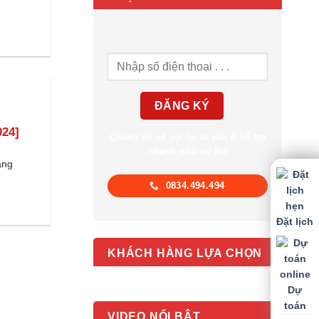
024]
Chúng tôi sẽ gọi lại tư vấn & hỗ trợ
nhanh nhất có thể
àng
0834.494.494
Đặt lịch
KHÁCH HÀNG LỰA CHỌN
Dự
toán
VIDEO NỔI BẬT