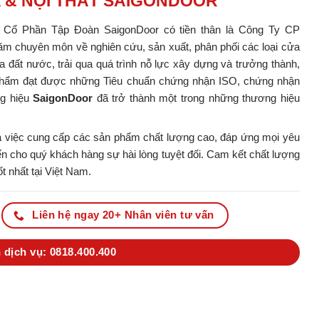
A & NỘI THẤT SAIGONDOOR
y Cổ Phần Tập Đoàn SaigonDoor có tiền thân là Công Ty CP
m chuyên môn về nghiên cứu, sản xuất, phân phối các loại cửa
ủa đất nước, trải qua quá trình nỗ lực xây dựng và trưởng thành,
ản phẩm đạt được những Tiêu chuẩn chứng nhận ISO, chứng nhận
ng hiệu
SaigonDoor
đã trở thành một trong những thương hiệu
 việc cung cấp các sản phẩm chất lượng cao, đáp ứng mọi yêu
 cho quý khách hàng sự hài lòng tuyệt đối. Cam kết chất lượng
t nhất tại Việt Nam.
Liên hệ ngay 20+ Nhân viên tư vấn
 dịch vụ: 0818.400.400