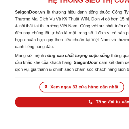
HỆ THỐNG SIÊU THỊ CỬ
SaigonDoor.vn
là thương hiệu danh tiếng thuộc Công T
Thương Mại Dịch Vụ Và Kỹ Thuật WIN, Đơn vị có hơn 15 nă
& nội thất tại thị trường Việt Nam. Cùng với sự phát triển c
đến nay chúng tôi tự hào là một trong số ít đơn vị có s
hợp chuẩn hợp quy theo tiêu chuẩn tại Việt Nam và thươ
danh tiếng hàng đầu.
Mang sứ mệnh
nâng cao chất lượng cuộc sống
thông qua
cầu khắc khe của khách hàng.
SaigonDoor
cam kết đem đến
dịch vụ, giá thành & chính sách chăm sóc khách hàng luôn tố
Xem ngay 33 cửa hàng gần nhất
Tổng đài tư vấn