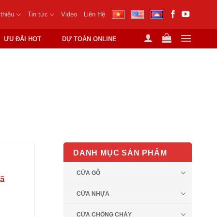
 thiệu
Tin tức
Video
Liên Hệ
ƯU ĐÃI HOT
DỰ TOÁN ONLINE
HÚT
DANH MỤC SẢN PHẨM
CỬA GỖ
ã
CỬA NHỰA
CỬA CHỐNG CHÁY