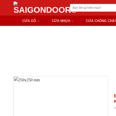
Chuyển
Tìm
đến
kiếm:
nội
CỬA GỖ
CỬA NHỰA
CỬA CHỐNG CHÁ
dung
CỬ
✅