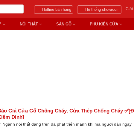
Giới
Hotline bán hàng
Hệ thống showroom
Y
NỘI THẤT
SÀN GỖ
PHỤ KIỆN CỬA
A CUỐN CHỐNG CHÁY 120 P
Báo Giá Cửa Gỗ Chống Cháy, Cửa Thép Chống Cháy ✅[Đ
Kiểm Định]
 Ngành nội thất đang trên đà phát triển mạnh khi mà người dân ngày