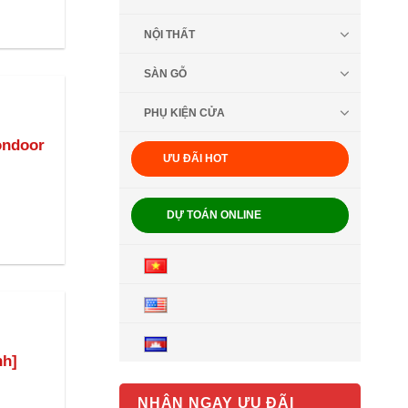
NỘI THẤT
SÀN GỖ
PHỤ KIỆN CỬA
ondoor
ƯU ĐÃI HOT
DỰ TOÁN ONLINE
nh]
NHẬN NGAY ƯU ĐÃI