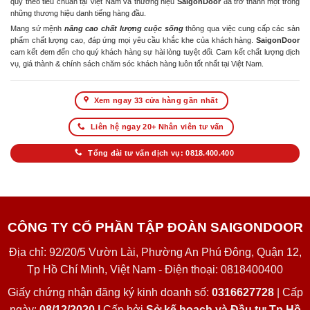
quy theo tiêu chuẩn tại Việt Nam và thương hiệu
SaigonDoor
đã trở thành một trong
những thương hiệu danh tiếng hàng đầu.
Mang sứ mệnh
nâng cao chất lượng cuộc sống
thông qua việc cung cấp các sản
phẩm chất lượng cao, đáp ứng mọi yêu cầu khắc khe của khách hàng.
SaigonDoor
cam kết đem đến cho quý khách hàng sự hài lòng tuyệt đối. Cam kết chất lượng dịch
vụ, giá thành & chính sách chăm sóc khách hàng luôn tốt nhất tại Việt Nam.
Xem ngay 33 cửa hàng gần nhất
Liên hệ ngay 20+ Nhân viên tư vấn
Tổng đài tư vấn dịch vụ: 0818.400.400
CÔNG TY CỔ PHẦN TẬP ĐOÀN SAIGONDOOR
Địa chỉ: 92/20/5 Vườn Lài, Phường An Phú Đông, Quận 12,
Tp Hồ Chí Minh, Việt Nam - Điện thoại: 0818400400
Giấy chứng nhận đăng ký kinh doanh số:
0316627728
| Cấp
ngày:
08/12/2020 |
Cấp bởi
Sở kế hoạch và Đầu tư Tp Hồ