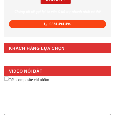
Chúng tôi sẽ gọi lại tư vấn & hỗ trợ nhanh nhất có thể
0834.494.494
KHÁCH HÀNG LỰA CHỌN
VIDEO NỔI BẬT