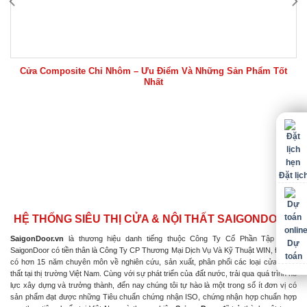
Cửa Composite Chỉ Nhôm – Ưu Điểm Và Những Sản Phẩm Tốt
Nhất
Đặt lịc
HỆ THỐNG SIÊU THỊ CỬA & NỘI THẤT SAIGONDOOR
SaigonDoor.vn
là thương hiệu danh tiếng thuộc Công Ty Cổ Phần Tập Đoàn
Dự
SaigonDoor có tiền thân là Công Ty CP Thương Mại Dịch Vụ Và Kỹ Thuật WIN, Đơn vị
toán
có hơn 15 năm chuyên môn về nghiên cứu, sản xuất, phân phối các loại cửa & nội
thất tại thị trường Việt Nam. Cùng với sự phát triển của đất nước, trải qua quá trình nỗ
lực xây dựng và trưởng thành, đến nay chúng tôi tự hào là một trong số ít đơn vị có
sản phẩm đạt được những Tiêu chuẩn chứng nhận ISO, chứng nhận hợp chuẩn hợp