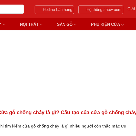
Giới
Hotline bán hàng
Hệ thống showroom
Y
NỘI THẤT
SÀN GỖ
PHỤ KIỆN CỬA
CỬA GỖ CHỐNG CHÁY LÀ GÌ
Cửa gỗ chống cháy là gì? Cấu tạo của cửa gỗ chống chá
hi tìm kiếm cửa gỗ chống cháy là gì nhiều người còn thắc mắc ưu