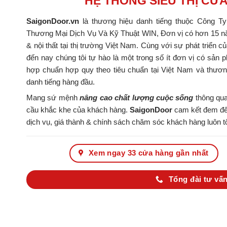
HỆ THỐNG SIÊU THỊ CỬ
SaigonDoor.vn
là thương hiệu danh tiếng thuộc Công T
Thương Mại Dịch Vụ Và Kỹ Thuật WIN, Đơn vị có hơn 15 nă
& nội thất tại thị trường Việt Nam. Cùng với sự phát triển c
đến nay chúng tôi tự hào là một trong số ít đơn vị có s
hợp chuẩn hợp quy theo tiêu chuẩn tại Việt Nam và thươ
danh tiếng hàng đầu.
Mang sứ mệnh
nâng cao chất lượng cuộc sống
thông qua
cầu khắc khe của khách hàng.
SaigonDoor
cam kết đem đến
dịch vụ, giá thành & chính sách chăm sóc khách hàng luôn tố
Xem ngay 33 cửa hàng gần nhất
Tổng đài tư vấn