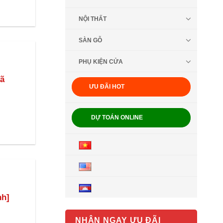
NỘI THẤT
SÀN GỖ
PHỤ KIỆN CỬA
ã
ƯU ĐÃI HOT
DỰ TOÁN ONLINE
nh]
NHẬN NGAY ƯU ĐÃI