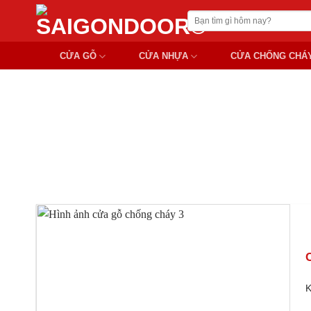
Chuyển
Tìm
đến
kiếm:
nội
CỬA GỖ
CỬA NHỰA
CỬA CHỐNG CHÁ
dung
K