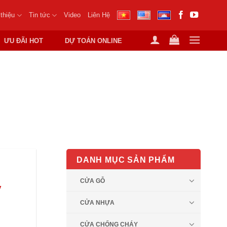
 thiệu
Tin tức
Video
Liên Hệ
ƯU ĐÃI HOT
DỰ TOÁN ONLINE
DANH MỤC SẢN PHẨM
CỬA GỖ
y
CỬA NHỰA
CỬA CHỐNG CHÁY