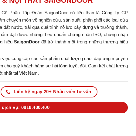
A & NỘI THẤT SAIGONDOOR
y Cổ Phần Tập Đoàn SaigonDoor có tiền thân là Công Ty CP
m chuyên môn về nghiên cứu, sản xuất, phân phối các loại cửa
ủa đất nước, trải qua quá trình nỗ lực xây dựng và trưởng thành,
ản phẩm đạt được những Tiêu chuẩn chứng nhận ISO, chứng nhận
ng hiệu
SaigonDoor
đã trở thành một trong những thương hiệu
 việc cung cấp các sản phẩm chất lượng cao, đáp ứng mọi yêu
 cho quý khách hàng sự hài lòng tuyệt đối. Cam kết chất lượng
t nhất tại Việt Nam.
Liên hệ ngay 20+ Nhân viên tư vấn
 dịch vụ: 0818.400.400