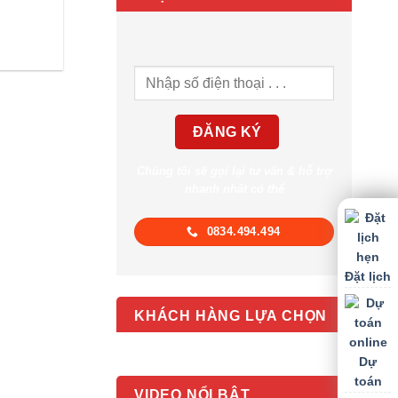
Chúng tôi sẽ gọi lại tư vấn & hỗ trợ
nhanh nhất có thể
0834.494.494
Đặt lịch
KHÁCH HÀNG LỰA CHỌN
Dự
toán
VIDEO NỔI BẬT