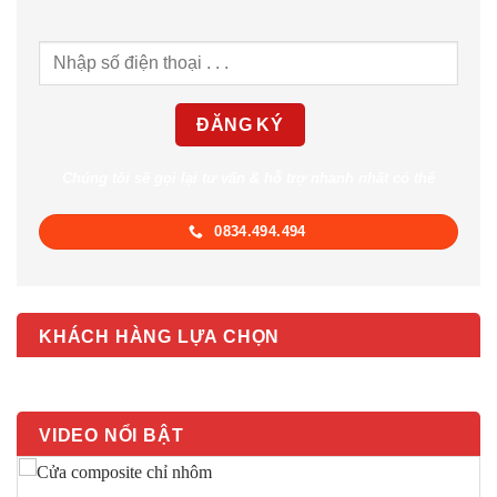
Chúng tôi sẽ gọi lại tư vấn & hỗ trợ nhanh nhất có thể
0834.494.494
KHÁCH HÀNG LỰA CHỌN
VIDEO NỔI BẬT