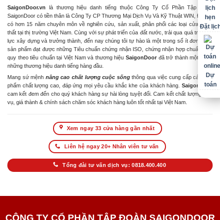
SaigonDoor.vn
là thương hiệu danh tiếng thuộc Công Ty Cổ Phần Tập Đoàn
SaigonDoor có tiền thân là Công Ty CP Thương Mại Dịch Vụ Và Kỹ Thuật WIN, Đơn vị
có hơn 15 năm chuyên môn về nghiên cứu, sản xuất, phân phối các loại cửa & nội
Đặt lịc
thất tại thị trường Việt Nam. Cùng với sự phát triển của đất nước, trải qua quá trình nỗ
lực xây dựng và trưởng thành, đến nay chúng tôi tự hào là một trong số ít đơn vị có
sản phẩm đạt được những Tiêu chuẩn chứng nhận ISO, chứng nhận hợp chuẩn hợp
quy theo tiêu chuẩn tại Việt Nam và thương hiệu
SaigonDoor
đã trở thành một trong
những thương hiệu danh tiếng hàng đầu.
Dự
Mang sứ mệnh
nâng cao chất lượng cuộc sống
thông qua việc cung cấp các sản
toán
phẩm chất lượng cao, đáp ứng mọi yêu cầu khắc khe của khách hàng.
SaigonDoor
cam kết đem đến cho quý khách hàng sự hài lòng tuyệt đối. Cam kết chất lượng dịch
vụ, giá thành & chính sách chăm sóc khách hàng luôn tốt nhất tại Việt Nam.
Xem ngay 33 cửa hàng gần nhất
Liên hệ ngay 20+ Nhân viên tư vấn
Tổng đài tư vấn dịch vụ: 0818.400.400
CÔNG TY CỔ PHẦN TẬP ĐOÀN SAIGONDOOR