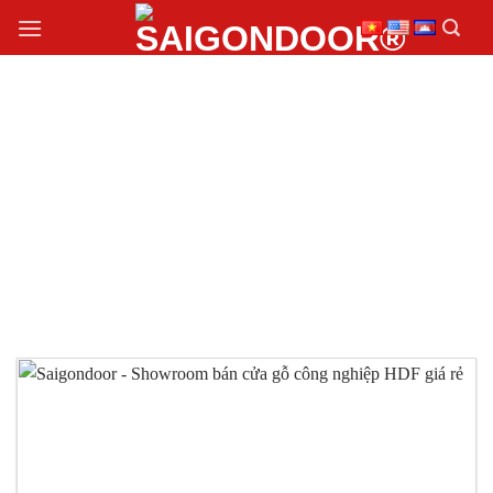
Chuyển
đến
nội
dung
CỬA GỖ CÔNG
NGHIỆP HDF GIÁ RẺ
CHẤT LƯỢNG