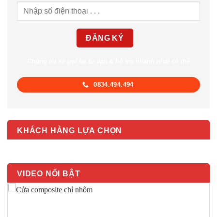
Chúng tôi sẽ gọi lại tư vấn & hỗ trợ nhanh nhất có thể
0834.494.494
KHÁCH HÀNG LỰA CHỌN
VIDEO NỔI BẬT