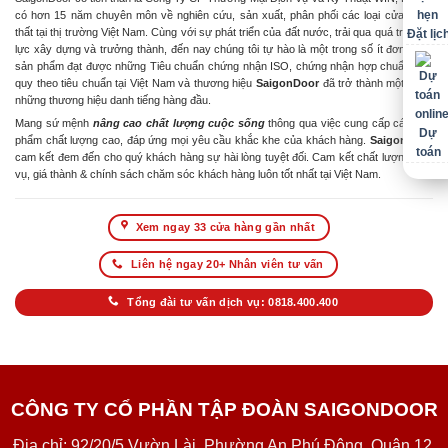
có hơn 15 năm chuyên môn về nghiên cứu, sản xuất, phân phối các loại cửa & nội
thất tại thị trường Việt Nam. Cùng với sự phát triển của đất nước, trải qua quá trình nỗ
Đặt lịc
lực xây dựng và trưởng thành, đến nay chúng tôi tự hào là một trong số ít đơn vị có
sản phẩm đạt được những Tiêu chuẩn chứng nhận ISO, chứng nhận hợp chuẩn hợp
quy theo tiêu chuẩn tại Việt Nam và thương hiệu
SaigonDoor
đã trở thành một trong
những thương hiệu danh tiếng hàng đầu.
Mang sứ mệnh
nâng cao chất lượng cuộc sống
thông qua việc cung cấp các sản
Dự
phẩm chất lượng cao, đáp ứng mọi yêu cầu khắc khe của khách hàng.
SaigonDoor
toán
cam kết đem đến cho quý khách hàng sự hài lòng tuyệt đối. Cam kết chất lượng dịch
vụ, giá thành & chính sách chăm sóc khách hàng luôn tốt nhất tại Việt Nam.
Xem ngay 33 cửa hàng gần nhất
Liên hệ ngay 20+ Nhân viên tư vấn
Tổng đài tư vấn dịch vụ: 0818.400.400
CÔNG TY CỔ PHẦN TẬP ĐOÀN SAIGONDOOR
Địa chỉ: 92/20/5 Vườn Lài, Phường An Phú Đông, Quận 12,