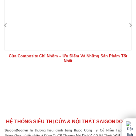
Cửa Composite Chỉ Nhôm – Ưu Điểm Và Những Sản Phẩm Tốt
Nhất
HỆ THỐNG SIÊU THỊ CỬA & NỘI THẤT SAIGONDOOR
SaigonDoor.vn
là thương hiệu danh tiếng thuộc Công Ty Cổ Phần Tập Đoàn
SaigonDoor có tiền thân là Công Ty CP Thương Mại Dịch Vụ Và Kỹ Thuật WIN, Đơn vị