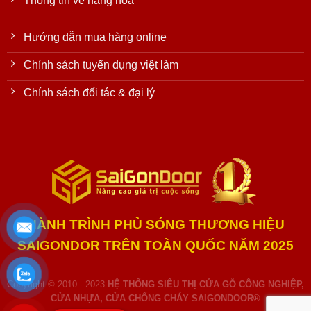
Thông tin về hàng hóa
Hướng dẫn mua hàng online
Chính sách tuyển dụng việt làm
Chính sách đối tác & đại lý
HÀNH TRÌNH PHỦ SÓNG THƯƠNG HIỆU
SAIGONDOR TRÊN TOÀN QUỐC NĂM 2025
Copyright © 2010 - 2023
HỆ THỐNG SIÊU THỊ CỬA GỖ CÔNG NGHIỆP,
CỬA NHỰA, CỬA CHỐNG CHÁY SAIGONDOOR®