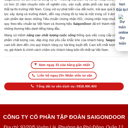
có hơn 15 năm chuyên môn về nghiên cứu, sản xuất, phân phối các loại cửa & nội
thất tại thị trường Việt Nam. Cùng với sự phát triển của đất nước, trải qua quá trình nỗ
Đặt lịc
lực xây dựng và trưởng thành, đến nay chúng tôi tự hào là một trong số ít đơn vị có
sản phẩm đạt được những Tiêu chuẩn chứng nhận ISO, chứng nhận hợp chuẩn hợp
quy theo tiêu chuẩn tại Việt Nam và thương hiệu
SaigonDoor
đã trở thành một trong
những thương hiệu danh tiếng hàng đầu.
Mang sứ mệnh
nâng cao chất lượng cuộc sống
thông qua việc cung cấp các sản
Dự
phẩm chất lượng cao, đáp ứng mọi yêu cầu khắc khe của khách hàng.
SaigonDoor
toán
cam kết đem đến cho quý khách hàng sự hài lòng tuyệt đối. Cam kết chất lượng dịch
vụ, giá thành & chính sách chăm sóc khách hàng luôn tốt nhất tại Việt Nam.
Xem ngay 33 cửa hàng gần nhất
Liên hệ ngay 20+ Nhân viên tư vấn
Tổng đài tư vấn dịch vụ: 0818.400.400
CÔNG TY CỔ PHẦN TẬP ĐOÀN SAIGONDOOR
Địa chỉ: 92/20/5 Vườn Lài, Phường An Phú Đông, Quận 12,