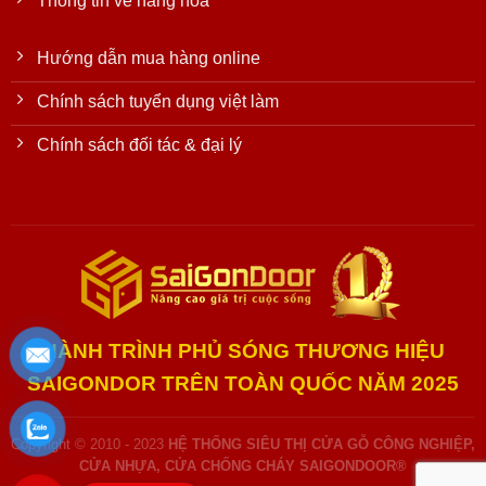
Thông tin về hàng hóa
Hướng dẫn mua hàng online
Chính sách tuyển dụng việt làm
Chính sách đối tác & đại lý
HÀNH TRÌNH PHỦ SÓNG THƯƠNG HIỆU
SAIGONDOR TRÊN TOÀN QUỐC NĂM 2025
Copyright © 2010 - 2023
HỆ THỐNG SIÊU THỊ CỬA GỖ CÔNG NGHIỆP,
CỬA NHỰA, CỬA CHỐNG CHÁY SAIGONDOOR®