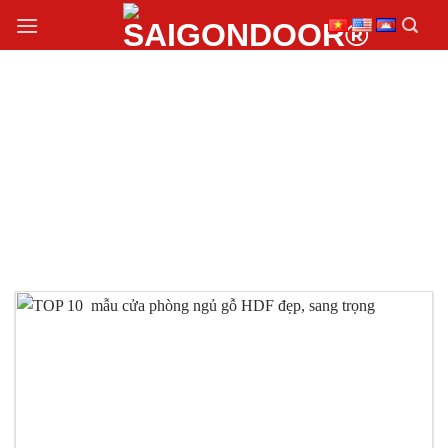
Chuyển
đến
nội
dung
CỬA GỖ PHÒNG NGỦ
HDF