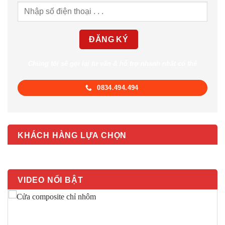
Chúng tôi sẽ gọi lại tư vấn & hỗ trợ nhanh nhất có thể
0834.494.494
KHÁCH HÀNG LỰA CHỌN
VIDEO NỔI BẬT