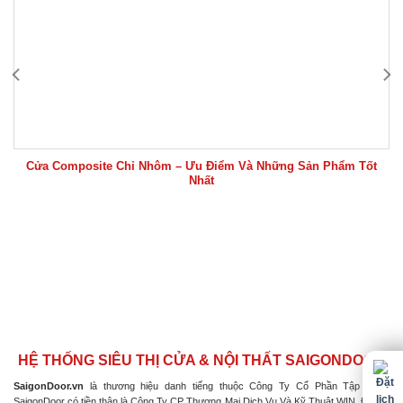
Cửa Composite Chỉ Nhôm – Ưu Điểm Và Những Sản Phẩm Tốt
Nhất
HỆ THỐNG SIÊU THỊ CỬA & NỘI THẤT SAIGONDOOR
SaigonDoor.vn
là thương hiệu danh tiếng thuộc Công Ty Cổ Phần Tập Đoàn
SaigonDoor có tiền thân là Công Ty CP Thương Mại Dịch Vụ Và Kỹ Thuật WIN, Đơn vị