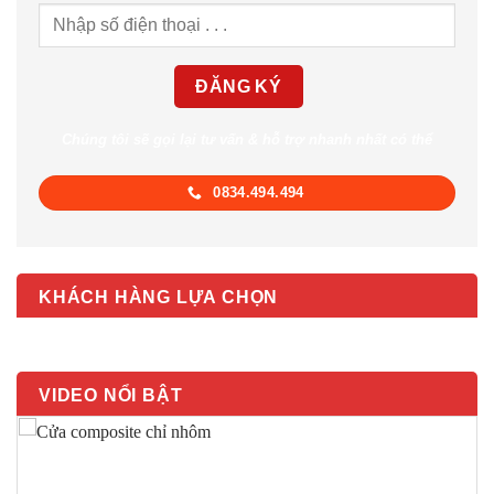
Chúng tôi sẽ gọi lại tư vấn & hỗ trợ nhanh nhất có thể
0834.494.494
KHÁCH HÀNG LỰA CHỌN
VIDEO NỔI BẬT