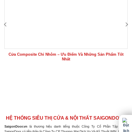
Cửa Composite Chỉ Nhôm – Ưu Điểm Và Những Sản Phẩm Tốt
Nhất
HỆ THỐNG SIÊU THỊ CỬA & NỘI THẤT SAIGONDOOR
SaigonDoor.vn
là thương hiệu danh tiếng thuộc Công Ty Cổ Phần Tập Đoàn
SaigonDoor có tiền thân là Công Ty CP Thương Mại Dịch Vụ Và Kỹ Thuật WIN, Đơn vị