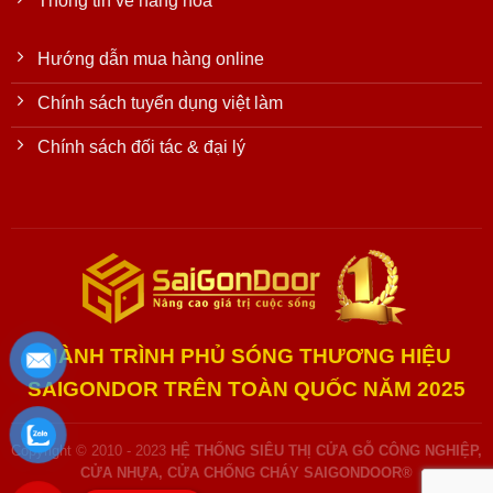
Thông tin về hàng hóa
Hướng dẫn mua hàng online
Chính sách tuyển dụng việt làm
Chính sách đối tác & đại lý
HÀNH TRÌNH PHỦ SÓNG THƯƠNG HIỆU
SAIGONDOR TRÊN TOÀN QUỐC NĂM 2025
Copyright © 2010 - 2023
HỆ THỐNG SIÊU THỊ CỬA GỖ CÔNG NGHIỆP,
CỬA NHỰA, CỬA CHỐNG CHÁY SAIGONDOOR®