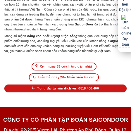
có hơn 15 năm chuyên môn về nghiên cứu, sản xuất, phân phối các loại cửa & nội
thất tại thị trường Việt Nam. Cùng với sự phát triển của đất nước, trải qua quá trình nỗ
Đặt lịc
lực xây dựng và trưởng thành, đến nay chúng tôi tự hào là một trong số ít đơn vị có
sản phẩm đạt được những Tiêu chuẩn chứng nhận ISO, chứng nhận hợp chuẩn hợp
quy theo tiêu chuẩn tại Việt Nam và thương hiệu
SaigonDoor
đã trở thành một trong
những thương hiệu danh tiếng hàng đầu.
Mang sứ mệnh
nâng cao chất lượng cuộc sống
thông qua việc cung cấp các sản
Dự
phẩm chất lượng cao, đáp ứng mọi yêu cầu khắc khe của khách hàng.
SaigonDoor
toán
cam kết đem đến cho quý khách hàng sự hài lòng tuyệt đối. Cam kết chất lượng dịch
vụ, giá thành & chính sách chăm sóc khách hàng luôn tốt nhất tại Việt Nam.
Xem ngay 33 cửa hàng gần nhất
Liên hệ ngay 20+ Nhân viên tư vấn
Tổng đài tư vấn dịch vụ: 0818.400.400
CÔNG TY CỔ PHẦN TẬP ĐOÀN SAIGONDOOR
Địa chỉ: 92/20/5 Vườn Lài, Phường An Phú Đông, Quận 12,