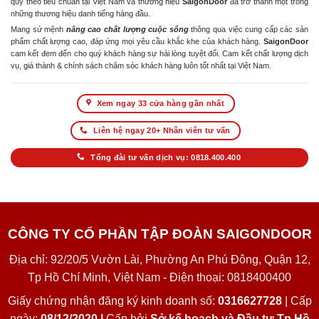
quy theo tiêu chuẩn tại Việt Nam và thương hiệu
SaigonDoor
đã trở thành một trong
những thương hiệu danh tiếng hàng đầu.
Mang sứ mệnh
nâng cao chất lượng cuộc sống
thông qua việc cung cấp các sản
phẩm chất lượng cao, đáp ứng mọi yêu cầu khắc khe của khách hàng.
SaigonDoor
cam kết đem đến cho quý khách hàng sự hài lòng tuyệt đối. Cam kết chất lượng dịch
vụ, giá thành & chính sách chăm sóc khách hàng luôn tốt nhất tại Việt Nam.
Xem ngay 33 cửa hàng gần nhất
Liên hệ ngay 20+ Nhân viên tư vấn
Tổng đài tư vấn dịch vụ: 0818.400.400
CÔNG TY CỔ PHẦN TẬP ĐOÀN SAIGONDOOR
Địa chỉ: 92/20/5 Vườn Lài, Phường An Phú Đông, Quận 12,
Tp Hồ Chí Minh, Việt Nam - Điện thoại: 0818400400
Giấy chứng nhận đăng ký kinh doanh số:
0316627728
| Cấp
ngày:
08/12/2020 |
Cấp bởi
Sở kế hoạch và Đầu tư Tp Hồ