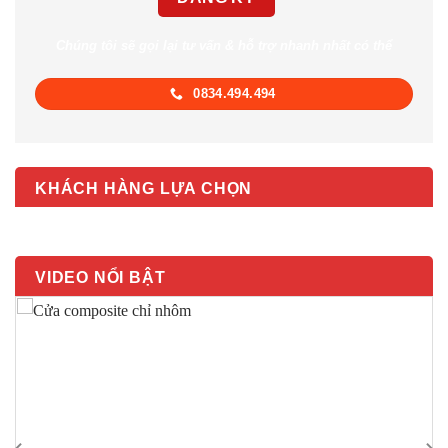
Chúng tôi sẽ gọi lại tư vấn & hỗ trợ nhanh nhất có thể
0834.494.494
KHÁCH HÀNG LỰA CHỌN
VIDEO NỔI BẬT