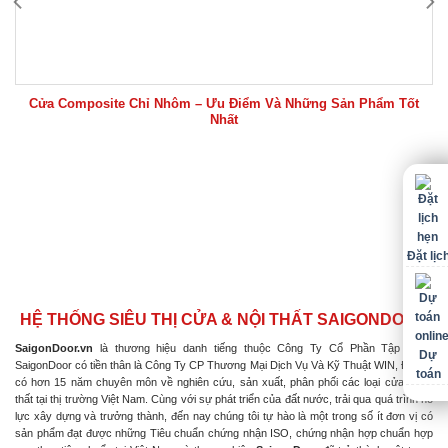
Cửa Composite Chỉ Nhôm – Ưu Điểm Và Những Sản Phẩm Tốt
Nhất
Đặt lịc
HỆ THỐNG SIÊU THỊ CỬA & NỘI THẤT SAIGONDOOR
SaigonDoor.vn
là thương hiệu danh tiếng thuộc Công Ty Cổ Phần Tập Đoàn
Dự
SaigonDoor có tiền thân là Công Ty CP Thương Mại Dịch Vụ Và Kỹ Thuật WIN, Đơn vị
toán
có hơn 15 năm chuyên môn về nghiên cứu, sản xuất, phân phối các loại cửa & nội
thất tại thị trường Việt Nam. Cùng với sự phát triển của đất nước, trải qua quá trình nỗ
lực xây dựng và trưởng thành, đến nay chúng tôi tự hào là một trong số ít đơn vị có
sản phẩm đạt được những Tiêu chuẩn chứng nhận ISO, chứng nhận hợp chuẩn hợp