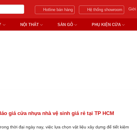
Giới
Hotline bán hàng
Hệ thống showroom
Y
NỘI THẤT
SÀN GỖ
PHỤ KIỆN CỬA
NHÀ VỆ SINH TRONG PHÒN
áo giá cửa nhựa nhà vệ sinh giá rẻ tại TP HCM
rong thời đại ngày nay, việc lựa chọn vật liệu xây dựng để tiết kiệm