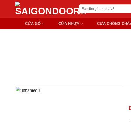
Chuyển
Tìm
đến
kiếm:
nội
CỬA GỖ
CỬA NHỰA
CỬA CHỐNG CHÁ
dung
CỬA 
B
T