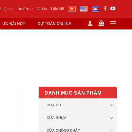
 thiệu
Tin tức
Video
Liên Hệ
ƯU ĐÃI HOT
DỰ TOÁN ONLINE
G NGỦ
DANH MỤC SẢN PHẨM
CỬA GỖ
CỬA NHỰA
CỬA CHỐNG CHÁY