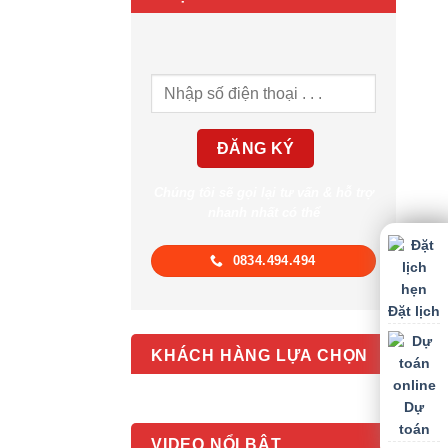
Chúng tôi sẽ gọi lại tư vấn & hỗ trợ
nhanh nhất có thể
0834.494.494
Đặt lịch
KHÁCH HÀNG LỰA CHỌN
Dự
toán
VIDEO NỔI BẬT