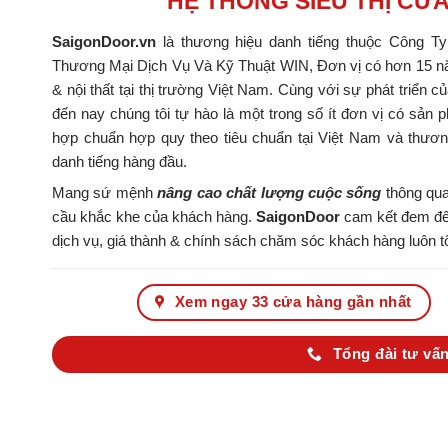
HỆ THỐNG SIÊU THỊ CỬ
SaigonDoor.vn
là thương hiệu danh tiếng thuộc Công T
Thương Mại Dịch Vụ Và Kỹ Thuật WIN, Đơn vị có hơn 15 nă
& nội thất tại thị trường Việt Nam. Cùng với sự phát triển c
đến nay chúng tôi tự hào là một trong số ít đơn vị có s
hợp chuẩn hợp quy theo tiêu chuẩn tại Việt Nam và thươ
danh tiếng hàng đầu.
Mang sứ mệnh
nâng cao chất lượng cuộc sống
thông qua
cầu khắc khe của khách hàng.
SaigonDoor
cam kết đem đến
dịch vụ, giá thành & chính sách chăm sóc khách hàng luôn tố
Xem ngay 33 cửa hàng gần nhất
Tổng đài tư vấn