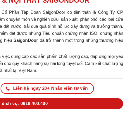
A & NỘI THẤT SAIGONDOOR
y Cổ Phần Tập Đoàn SaigonDoor có tiền thân là Công Ty CP
m chuyên môn về nghiên cứu, sản xuất, phân phối các loại cửa
ủa đất nước, trải qua quá trình nỗ lực xây dựng và trưởng thành,
ản phẩm đạt được những Tiêu chuẩn chứng nhận ISO, chứng nhận
ng hiệu
SaigonDoor
đã trở thành một trong những thương hiệu
 việc cung cấp các sản phẩm chất lượng cao, đáp ứng mọi yêu
 cho quý khách hàng sự hài lòng tuyệt đối. Cam kết chất lượng
t nhất tại Việt Nam.
Liên hệ ngay 20+ Nhân viên tư vấn
 dịch vụ: 0818.400.400