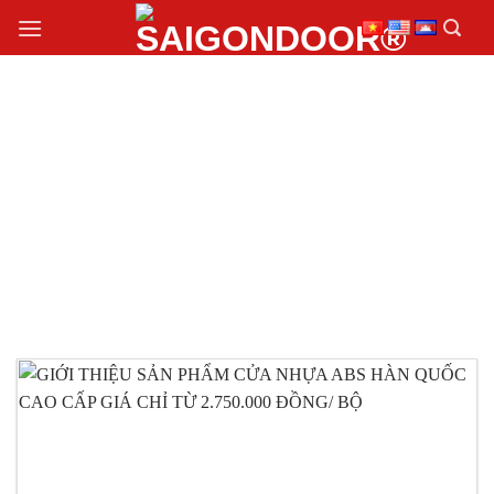
Chuyển
đến
nội
dung
CỬA NHỰA ABS HÀN
QUỐC CAO CẤP GIÁ
RẺ