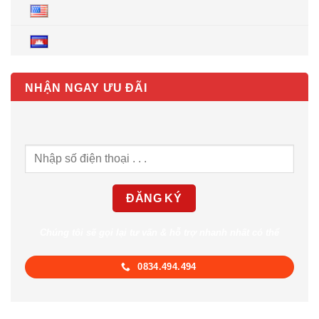
NHẬN NGAY ƯU ĐÃI
Chúng tôi sẽ gọi lại tư vấn & hỗ trợ nhanh nhất có thể
0834.494.494