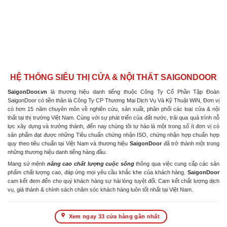
HỆ THỐNG SIÊU THỊ CỬA & NỘI THẤT SAIGONDOOR
SaigonDoor.vn
là thương hiệu danh tiếng thuộc Công Ty Cổ Phần Tập Đoàn
SaigonDoor có tiền thân là Công Ty CP Thương Mại Dịch Vụ Và Kỹ Thuật WIN, Đơn vị
có hơn 15 năm chuyên môn về nghiên cứu, sản xuất, phân phối các loại cửa & nội
thất tại thị trường Việt Nam. Cùng với sự phát triển của đất nước, trải qua quá trình nỗ
lực xây dựng và trưởng thành, đến nay chúng tôi tự hào là một trong số ít đơn vị có
sản phẩm đạt được những Tiêu chuẩn chứng nhận ISO, chứng nhận hợp chuẩn hợp
quy theo tiêu chuẩn tại Việt Nam và thương hiệu
SaigonDoor
đã trở thành một trong
những thương hiệu danh tiếng hàng đầu.
Mang sứ mệnh
nâng cao chất lượng cuộc sống
thông qua việc cung cấp các sản
phẩm chất lượng cao, đáp ứng mọi yêu cầu khắc khe của khách hàng.
SaigonDoor
cam kết đem đến cho quý khách hàng sự hài lòng tuyệt đối. Cam kết chất lượng dịch
vụ, giá thành & chính sách chăm sóc khách hàng luôn tốt nhất tại Việt Nam.
Xem ngay 33 cửa hàng gần nhất