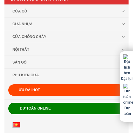
CỬA GỖ
CỬA NHỰA
CỬA CHỐNG CHÁY
NỘI THẤT
SÀN GỖ
PHỤ KIỆN CỬA
Đặt lịc
ƯU ĐÃI HOT
Dự
DỰ TOÁN ONLINE
toán