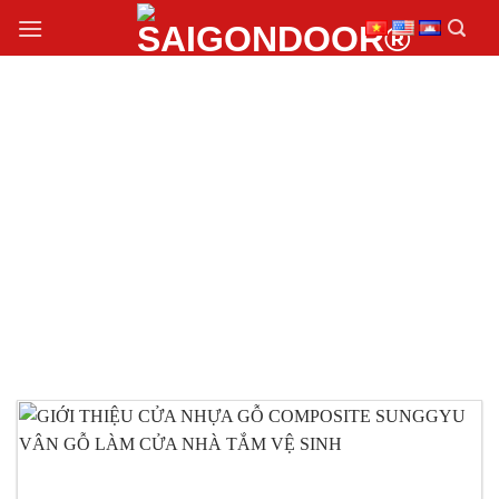
Chuyển
đến
nội
dung
CỬA NHỰA GỖ
COMPOSITE
SUNGGYU VÂN GỖ
PHỔ BIẾN