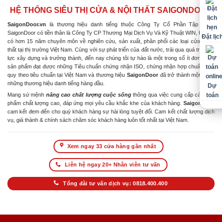
HỆ THỐNG SIÊU THỊ CỬA & NỘI THẤT SAIGONDOOR
SaigonDoor.vn
là thương hiệu danh tiếng thuộc Công Ty Cổ Phần Tập Đoàn
SaigonDoor có tiền thân là Công Ty CP Thương Mại Dịch Vụ Và Kỹ Thuật WIN, Đơn vị
Đặt lịc
có hơn 15 năm chuyên môn về nghiên cứu, sản xuất, phân phối các loại cửa & nội
thất tại thị trường Việt Nam. Cùng với sự phát triển của đất nước, trải qua quá trình nỗ
lực xây dựng và trưởng thành, đến nay chúng tôi tự hào là một trong số ít đơn vị có
sản phẩm đạt được những Tiêu chuẩn chứng nhận ISO, chứng nhận hợp chuẩn hợp
quy theo tiêu chuẩn tại Việt Nam và thương hiệu
SaigonDoor
đã trở thành một trong
những thương hiệu danh tiếng hàng đầu.
Dự
Mang sứ mệnh
nâng cao chất lượng cuộc sống
thông qua việc cung cấp các sản
toán
phẩm chất lượng cao, đáp ứng mọi yêu cầu khắc khe của khách hàng.
SaigonDoor
cam kết đem đến cho quý khách hàng sự hài lòng tuyệt đối. Cam kết chất lượng dịch
vụ, giá thành & chính sách chăm sóc khách hàng luôn tốt nhất tại Việt Nam.
Xem ngay 33 cửa hàng gần nhất
Liên hệ ngay 20+ Nhân viên tư vấn
Tổng đài tư vấn dịch vụ: 0818.400.400