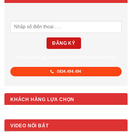
Chúng tôi sẽ gọi lại tư vấn & hỗ trợ nhanh nhất có thể
0834.494.494
KHÁCH HÀNG LỰA CHỌN
VIDEO NỔI BẬT