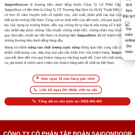
SaigonDoor.vn
là thương hiệu danh tiếng thuộc Công Ty Cổ Phần Tập Đoàn
SaigonDoor có tiền thân là Công Ty CP Thương Mại Dịch Vụ Và Kỹ Thuật WIN, Đơn vị
có hơn 15 năm chuyên môn về nghiên cứu, sản xuất, phân phối các loại cửa & nội
Đặt lịc
thất tại thị trường Việt Nam. Cùng với sự phát triển của đất nước, trải qua quá trình nỗ
lực xây dựng và trưởng thành, đến nay chúng tôi tự hào là một trong số ít đơn vị có
sản phẩm đạt được những Tiêu chuẩn chứng nhận ISO, chứng nhận hợp chuẩn hợp
quy theo tiêu chuẩn tại Việt Nam và thương hiệu
SaigonDoor
đã trở thành một trong
những thương hiệu danh tiếng hàng đầu.
Dự
Mang sứ mệnh
nâng cao chất lượng cuộc sống
thông qua việc cung cấp các sản
toán
phẩm chất lượng cao, đáp ứng mọi yêu cầu khắc khe của khách hàng.
SaigonDoor
cam kết đem đến cho quý khách hàng sự hài lòng tuyệt đối. Cam kết chất lượng dịch
vụ, giá thành & chính sách chăm sóc khách hàng luôn tốt nhất tại Việt Nam.
Xem ngay 33 cửa hàng gần nhất
Liên hệ ngay 20+ Nhân viên tư vấn
Tổng đài tư vấn dịch vụ: 0818.400.400
CÔNG TY CỔ PHẦN TẬP ĐOÀN SAIGONDOOR