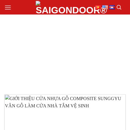
Chuyển
đến
nội
dung
CỬA NHỰA GỖ
COMPOSITE
SUNGGYU VÂN GỖ