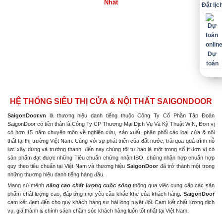
Nhất
Đặt lịc
Dự
toán
HỆ THỐNG SIÊU THỊ CỬA & NỘI THẤT SAIGONDOOR
SaigonDoor.vn
là thương hiệu danh tiếng thuộc Công Ty Cổ Phần Tập Đoàn
SaigonDoor có tiền thân là Công Ty CP Thương Mại Dịch Vụ Và Kỹ Thuật WIN, Đơn vị
có hơn 15 năm chuyên môn về nghiên cứu, sản xuất, phân phối các loại cửa & nội
thất tại thị trường Việt Nam. Cùng với sự phát triển của đất nước, trải qua quá trình nỗ
lực xây dựng và trưởng thành, đến nay chúng tôi tự hào là một trong số ít đơn vị có
sản phẩm đạt được những Tiêu chuẩn chứng nhận ISO, chứng nhận hợp chuẩn hợp
quy theo tiêu chuẩn tại Việt Nam và thương hiệu
SaigonDoor
đã trở thành một trong
những thương hiệu danh tiếng hàng đầu.
Mang sứ mệnh
nâng cao chất lượng cuộc sống
thông qua việc cung cấp các sản
phẩm chất lượng cao, đáp ứng mọi yêu cầu khắc khe của khách hàng.
SaigonDoor
cam kết đem đến cho quý khách hàng sự hài lòng tuyệt đối. Cam kết chất lượng dịch
vụ, giá thành & chính sách chăm sóc khách hàng luôn tốt nhất tại Việt Nam.