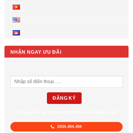
NHẬN NGAY ƯU ĐÃI
Chúng tôi sẽ gọi lại tư vấn & hỗ trợ nhanh nhất có thể
0834.494.494