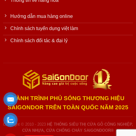
Thông tin về hàng hóa
Hướng dẫn mua hàng online
Chính sách tuyển dụng việt làm
Chính sách đối tác & đại lý
HÀNH TRÌNH PHỦ SÓNG THƯƠNG HIỆU
SAIGONDOR TRÊN TOÀN QUỐC NĂM 2025
Copyright © 2010 - 2023
HỆ THỐNG SIÊU THỊ CỬA GỖ CÔNG NGHIỆP,
CỬA NHỰA, CỬA CHỐNG CHÁY SAIGONDOOR®