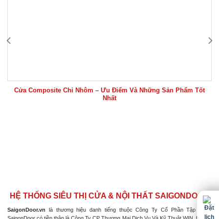
Cửa Composite Chỉ Nhôm – Ưu Điểm Và Những Sản Phẩm Tốt
Nhất
HỆ THỐNG SIÊU THỊ CỬA & NỘI THẤT SAIGONDOOR
SaigonDoor.vn
là thương hiệu danh tiếng thuộc Công Ty Cổ Phần Tập Đoàn
SaigonDoor có tiền thân là Công Ty CP Thương Mại Dịch Vụ Và Kỹ Thuật WIN, Đơn vị