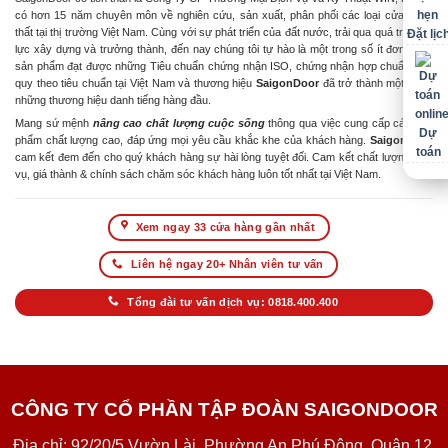
có hơn 15 năm chuyên môn về nghiên cứu, sản xuất, phân phối các loại cửa & nội
thất tại thị trường Việt Nam. Cùng với sự phát triển của đất nước, trải qua quá trình nỗ
Đặt lịc
lực xây dựng và trưởng thành, đến nay chúng tôi tự hào là một trong số ít đơn vị có
sản phẩm đạt được những Tiêu chuẩn chứng nhận ISO, chứng nhận hợp chuẩn hợp
quy theo tiêu chuẩn tại Việt Nam và thương hiệu
SaigonDoor
đã trở thành một trong
những thương hiệu danh tiếng hàng đầu.
Mang sứ mệnh
nâng cao chất lượng cuộc sống
thông qua việc cung cấp các sản
Dự
phẩm chất lượng cao, đáp ứng mọi yêu cầu khắc khe của khách hàng.
SaigonDoor
toán
cam kết đem đến cho quý khách hàng sự hài lòng tuyệt đối. Cam kết chất lượng dịch
vụ, giá thành & chính sách chăm sóc khách hàng luôn tốt nhất tại Việt Nam.
Xem ngay 33 cửa hàng gần nhất
Liên hệ ngay 20+ Nhân viên tư vấn
Tổng đài tư vấn dịch vụ: 0818.400.400
CÔNG TY CỔ PHẦN TẬP ĐOÀN SAIGONDOOR
Địa chỉ: 92/20/5 Vườn Lài, Phường An Phú Đông, Quận 12,