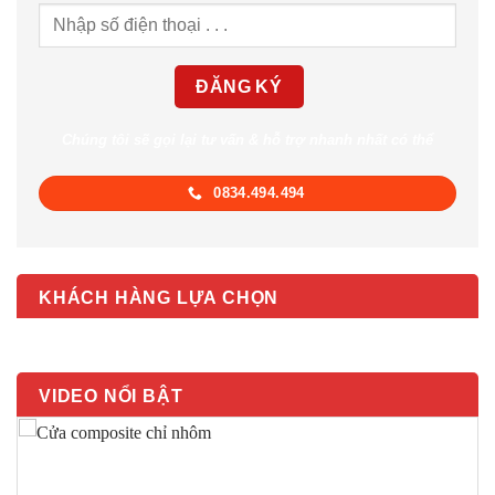
Chúng tôi sẽ gọi lại tư vấn & hỗ trợ nhanh nhất có thể
0834.494.494
KHÁCH HÀNG LỰA CHỌN
VIDEO NỔI BẬT