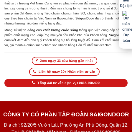
thất tại thị trường Việt Nam. Cùng với sự phát triển của đất nước, trải qua quá trình nỗ
Đặt lịc
lực xây dựng và trưởng thành, đến nay chúng tôi tự hào là một trong số ít đơn vị có
sản phẩm đạt được những Tiêu chuẩn chứng nhận ISO, chứng nhận hợp chuẩn hợp
quy theo tiêu chuẩn tại Việt Nam và thương hiệu
SaigonDoor
đã trở thành một trong
những thương hiệu danh tiếng hàng đầu.
Mang sứ mệnh
nâng cao chất lượng cuộc sống
thông qua việc cung cấp các sản
Dự
phẩm chất lượng cao, đáp ứng mọi yêu cầu khắc khe của khách hàng.
SaigonDoor
cam kết đem đến cho quý khách hàng sự hài lòng tuyệt đối. Cam kết chất lượng dịch
toán
vụ, giá thành & chính sách chăm sóc khách hàng luôn tốt nhất tại Việt Nam.
Xem ngay 33 cửa hàng gần nhất
Liên hệ ngay 20+ Nhân viên tư vấn
Tổng đài tư vấn dịch vụ: 0818.400.400
CÔNG TY CỔ PHẦN TẬP ĐOÀN SAIGONDOOR
Địa chỉ: 92/20/5 Vườn Lài, Phường An Phú Đông, Quận 12,