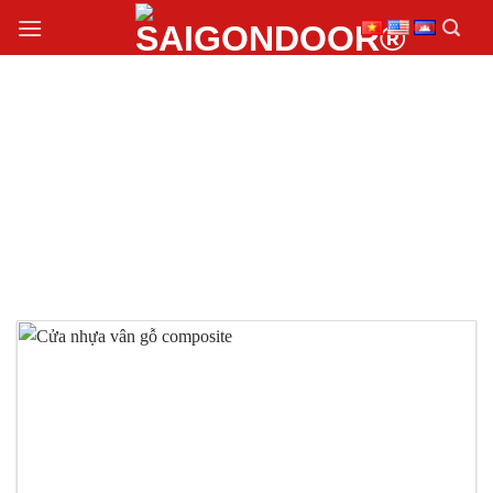
Chuyển
đến
nội
dung
CỬA NHỰA VÂN GỖ
PHÒNG NGỦ