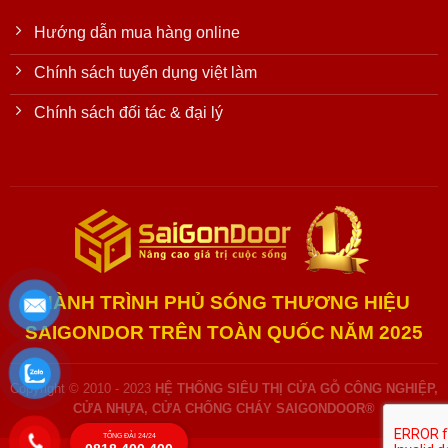
Hướng dẫn mua hàng online
Chính sách tuyển dụng việt làm
Chính sách đối tác & đại lý
HÀNH TRÌNH PHỦ SÓNG THƯƠNG HIỆU
SAIGONDOR TRÊN TOÀN QUỐC NĂM 2025
Copyright © 2010 - 2023
HỆ THỐNG SIÊU THỊ CỬA GỖ CÔNG NGHIỆP,
CỬA NHỰA, CỬA CHỐNG CHÁY SAIGONDOOR®
TỔNG ĐÀI 24/24