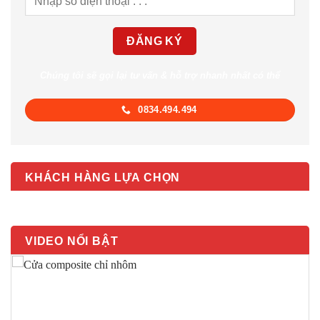
Chúng tôi sẽ gọi lại tư vấn & hỗ trợ nhanh nhất có thể
0834.494.494
KHÁCH HÀNG LỰA CHỌN
VIDEO NỔI BẬT