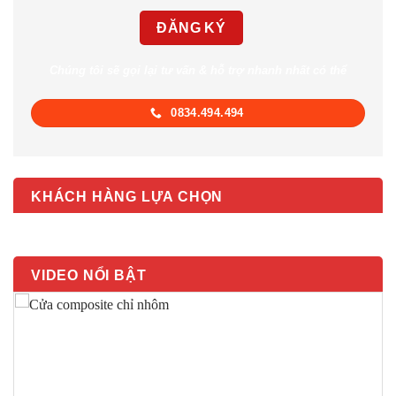
Chúng tôi sẽ gọi lại tư vấn & hỗ trợ nhanh nhất có thể
0834.494.494
KHÁCH HÀNG LỰA CHỌN
VIDEO NỔI BẬT