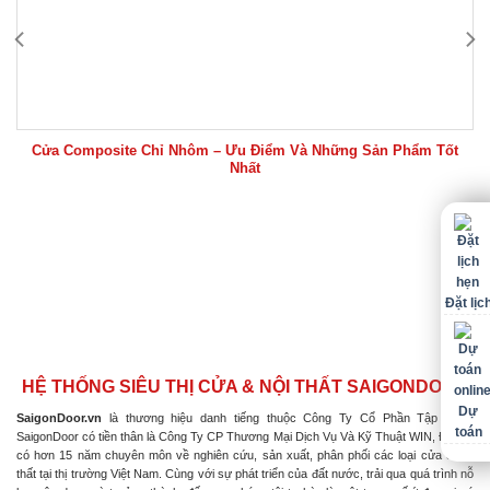
Cửa Composite Chỉ Nhôm – Ưu Điểm Và Những Sản Phẩm Tốt
Nhất
Đặt lịc
HỆ THỐNG SIÊU THỊ CỬA & NỘI THẤT SAIGONDOOR
Dự
SaigonDoor.vn
là thương hiệu danh tiếng thuộc Công Ty Cổ Phần Tập Đoàn
toán
SaigonDoor có tiền thân là Công Ty CP Thương Mại Dịch Vụ Và Kỹ Thuật WIN, Đơn vị
có hơn 15 năm chuyên môn về nghiên cứu, sản xuất, phân phối các loại cửa & nội
thất tại thị trường Việt Nam. Cùng với sự phát triển của đất nước, trải qua quá trình nỗ