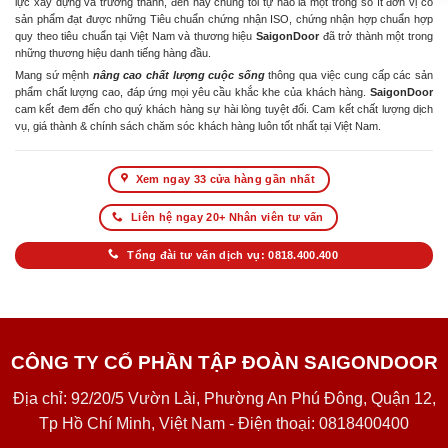
lực xây dựng và trưởng thành, đến nay chúng tôi tự hào là một trong số ít đơn vị có
sản phẩm đạt được những Tiêu chuẩn chứng nhận ISO, chứng nhận hợp chuẩn hợp
quy theo tiêu chuẩn tại Việt Nam và thương hiệu
SaigonDoor
đã trở thành một trong
những thương hiệu danh tiếng hàng đầu.
Mang sứ mệnh
nâng cao chất lượng cuộc sống
thông qua việc cung cấp các sản
phẩm chất lượng cao, đáp ứng mọi yêu cầu khắc khe của khách hàng.
SaigonDoor
cam kết đem đến cho quý khách hàng sự hài lòng tuyệt đối. Cam kết chất lượng dịch
vụ, giá thành & chính sách chăm sóc khách hàng luôn tốt nhất tại Việt Nam.
Xem ngay 33 cửa hàng gần nhất
Liên hệ ngay 20+ Nhân viên tư vấn
Tổng đài tư vấn dịch vụ: 0818.400.400
CÔNG TY CỔ PHẦN TẬP ĐOÀN SAIGONDOOR
Địa chỉ: 92/20/5 Vườn Lài, Phường An Phú Đông, Quận 12,
Tp Hồ Chí Minh, Việt Nam - Điện thoại: 0818400400