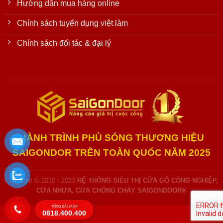
Hướng dẫn mua hàng online
Chính sách tuyển dụng việt làm
Chính sách đối tác & đại lý
HÀNH TRÌNH PHỦ SÓNG THƯƠNG HIỆU
SAIGONDOR TRÊN TOÀN QUỐC NĂM 2025
Copyright © 2010 - 2023
HỆ THỐNG SIÊU THỊ CỬA GỖ CÔNG NGHIỆP,
CỬA NHỰA, CỬA CHỐNG CHÁY SAIGONDOOR®
TỔNG ĐÀI 24/24
0818.400.400