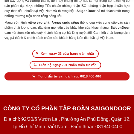
lực xây dựng và trưởng thành, đến nay chúng tôi tự hào là một trong số ít đơn vị có
sản phẩm đạt được những Tiêu chuẩn chứng nhận ISO, chứng nhận hợp chuẩn hợp
quy theo tiêu chuẩn tại Việt Nam và thương hiệu
SaigonDoor
đã trở thành một trong
những thương hiệu danh tiếng hàng đầu.
Mang sứ mệnh
nâng cao chất lượng cuộc sống
thông qua việc cung cấp các sản
phẩm chất lượng cao, đáp ứng mọi yêu cầu khắc khe của khách hàng.
SaigonDoor
cam kết đem đến cho quý khách hàng sự hài lòng tuyệt đối. Cam kết chất lượng dịch
vụ, giá thành & chính sách chăm sóc khách hàng luôn tốt nhất tại Việt Nam.
Xem ngay 33 cửa hàng gần nhất
Liên hệ ngay 20+ Nhân viên tư vấn
Tổng đài tư vấn dịch vụ: 0818.400.400
CÔNG TY CỔ PHẦN TẬP ĐOÀN SAIGONDOOR
Địa chỉ: 92/20/5 Vườn Lài, Phường An Phú Đông, Quận 12,
Tp Hồ Chí Minh, Việt Nam - Điện thoại: 0818400400