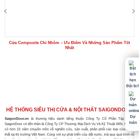
Cửa Composite Chỉ Nhôm – Ưu Điểm Và Những Sản Phẩm Tốt
Nhất
Đặt lịc
HỆ THỐNG SIÊU THỊ CỬA & NỘI THẤT SAIGONDOOR
Dự
SaigonDoor.vn
là thương hiệu danh tiếng thuộc Công Ty Cổ Phần Tập Đoàn
toán
SaigonDoor có tiền thân là Công Ty CP Thương Mại Dịch Vụ Và Kỹ Thuật WIN, Đơn vị
có hơn 15 năm chuyên môn về nghiên cứu, sản xuất, phân phối các loại cửa & nội
thất tại thị trường Việt Nam. Cùng với sự phát triển của đất nước, trải qua quá trình nỗ