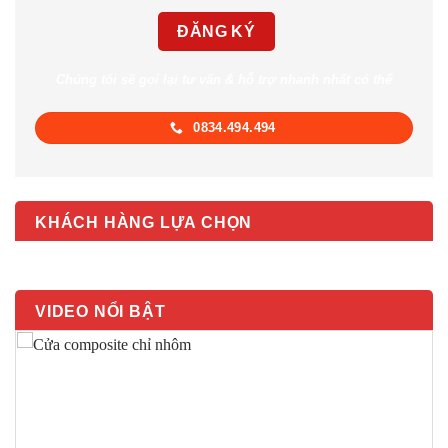
Chúng tôi sẽ gọi lại tư vấn & hỗ trợ nhanh nhất có thể
0834.494.494
KHÁCH HÀNG LỰA CHỌN
VIDEO NỔI BẬT