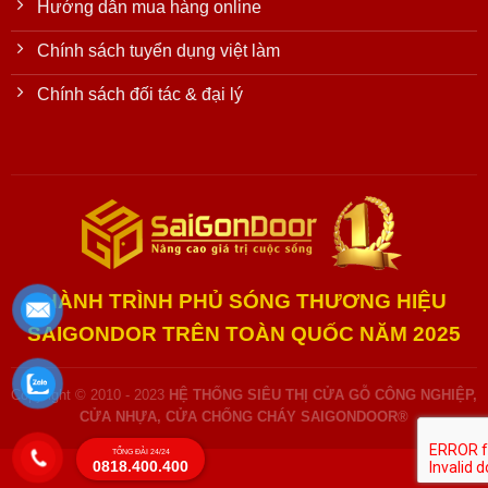
Hướng dẫn mua hàng online
Chính sách tuyển dụng việt làm
Chính sách đối tác & đại lý
HÀNH TRÌNH PHỦ SÓNG THƯƠNG HIỆU
SAIGONDOR TRÊN TOÀN QUỐC NĂM 2025
Copyright © 2010 - 2023
HỆ THỐNG SIÊU THỊ CỬA GỖ CÔNG NGHIỆP,
CỬA NHỰA, CỬA CHỐNG CHÁY SAIGONDOOR®
TỔNG ĐÀI 24/24
0818.400.400