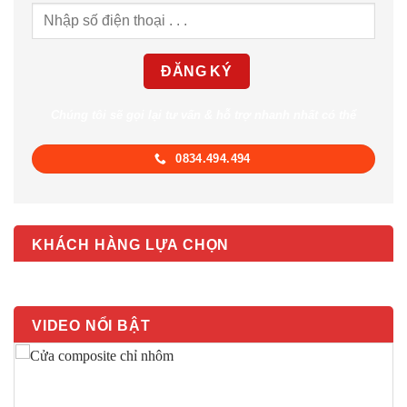
Chúng tôi sẽ gọi lại tư vấn & hỗ trợ nhanh nhất có thể
0834.494.494
KHÁCH HÀNG LỰA CHỌN
VIDEO NỔI BẬT