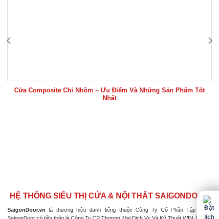
Cửa Composite Chỉ Nhôm – Ưu Điểm Và Những Sản Phẩm Tốt
Nhất
HỆ THỐNG SIÊU THỊ CỬA & NỘI THẤT SAIGONDOOR
SaigonDoor.vn
là thương hiệu danh tiếng thuộc Công Ty Cổ Phần Tập Đoàn
SaigonDoor có tiền thân là Công Ty CP Thương Mại Dịch Vụ Và Kỹ Thuật WIN, Đơn vị