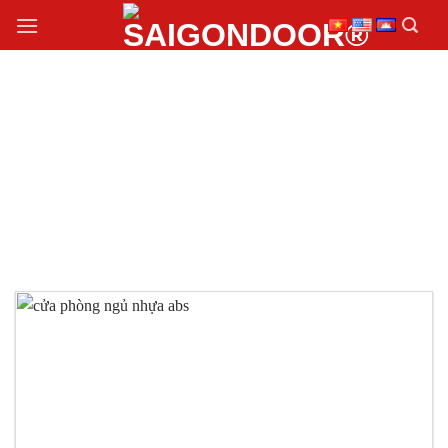
Chuyển
đến
nội
dung
CỬA PHÒNG NGỦ
NHỰA