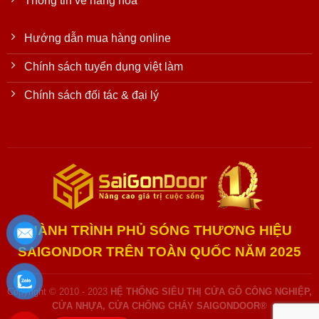
Thông tin về hàng hóa
Hướng dẫn mua hàng online
Chính sách tuyển dụng việt làm
Chính sách đối tác & đại lý
HÀNH TRÌNH PHỦ SÓNG THƯƠNG HIỆU
SAIGONDOR TRÊN TOÀN QUỐC NĂM 2025
Copyright © 2010 - 2023
HỆ THỐNG SIÊU THỊ CỬA GỖ CÔNG NGHIỆP,
CỬA NHỰA, CỬA CHỐNG CHÁY SAIGONDOOR®