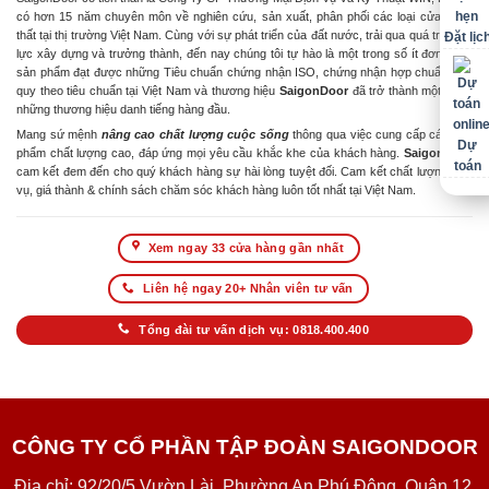
có hơn 15 năm chuyên môn về nghiên cứu, sản xuất, phân phối các loại cửa & nội
thất tại thị trường Việt Nam. Cùng với sự phát triển của đất nước, trải qua quá trình nỗ
Đặt lịc
lực xây dựng và trưởng thành, đến nay chúng tôi tự hào là một trong số ít đơn vị có
sản phẩm đạt được những Tiêu chuẩn chứng nhận ISO, chứng nhận hợp chuẩn hợp
quy theo tiêu chuẩn tại Việt Nam và thương hiệu
SaigonDoor
đã trở thành một trong
những thương hiệu danh tiếng hàng đầu.
Mang sứ mệnh
nâng cao chất lượng cuộc sống
thông qua việc cung cấp các sản
Dự
phẩm chất lượng cao, đáp ứng mọi yêu cầu khắc khe của khách hàng.
SaigonDoor
toán
cam kết đem đến cho quý khách hàng sự hài lòng tuyệt đối. Cam kết chất lượng dịch
vụ, giá thành & chính sách chăm sóc khách hàng luôn tốt nhất tại Việt Nam.
Xem ngay 33 cửa hàng gần nhất
Liên hệ ngay 20+ Nhân viên tư vấn
Tổng đài tư vấn dịch vụ: 0818.400.400
CÔNG TY CỔ PHẦN TẬP ĐOÀN SAIGONDOOR
Địa chỉ: 92/20/5 Vườn Lài, Phường An Phú Đông, Quận 12,