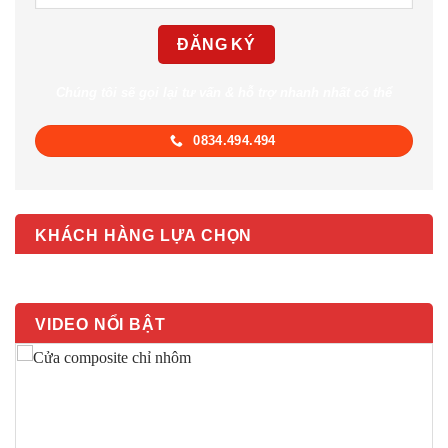
Chúng tôi sẽ gọi lại tư vấn & hỗ trợ nhanh nhất có thể
0834.494.494
KHÁCH HÀNG LỰA CHỌN
VIDEO NỔI BẬT