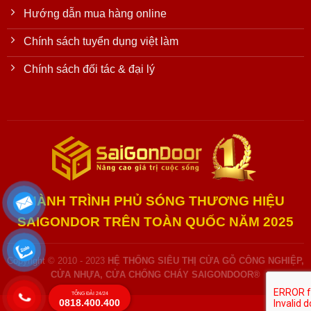
Hướng dẫn mua hàng online
Chính sách tuyển dụng việt làm
Chính sách đối tác & đại lý
HÀNH TRÌNH PHỦ SÓNG THƯƠNG HIỆU
SAIGONDOR TRÊN TOÀN QUỐC NĂM 2025
Copyright © 2010 - 2023
HỆ THỐNG SIÊU THỊ CỬA GỖ CÔNG NGHIỆP,
CỬA NHỰA, CỬA CHỐNG CHÁY SAIGONDOOR®
TỔNG ĐÀI 24/24
0818.400.400