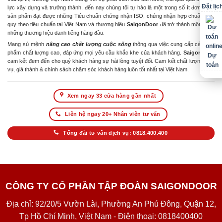
Đặt lịc
lực xây dựng và trưởng thành, đến nay chúng tôi tự hào là một trong số ít đơn vị có
sản phẩm đạt được những Tiêu chuẩn chứng nhận ISO, chứng nhận hợp chuẩn hợp
quy theo tiêu chuẩn tại Việt Nam và thương hiệu
SaigonDoor
đã trở thành một trong
những thương hiệu danh tiếng hàng đầu.
Mang sứ mệnh
nâng cao chất lượng cuộc sống
thông qua việc cung cấp các sản
phẩm chất lượng cao, đáp ứng mọi yêu cầu khắc khe của khách hàng.
SaigonDoor
Dự
cam kết đem đến cho quý khách hàng sự hài lòng tuyệt đối. Cam kết chất lượng dịch
toán
vụ, giá thành & chính sách chăm sóc khách hàng luôn tốt nhất tại Việt Nam.
Xem ngay 33 cửa hàng gần nhất
Liên hệ ngay 20+ Nhân viên tư vấn
Tổng đài tư vấn dịch vụ: 0818.400.400
CÔNG TY CỔ PHẦN TẬP ĐOÀN SAIGONDOOR
Địa chỉ: 92/20/5 Vườn Lài, Phường An Phú Đông, Quận 12,
Tp Hồ Chí Minh, Việt Nam - Điện thoại: 0818400400