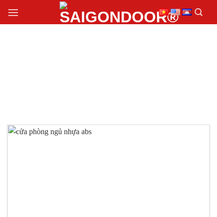
Chuyển
đến
nội
dung
CỬA PHÒNG NHỰA