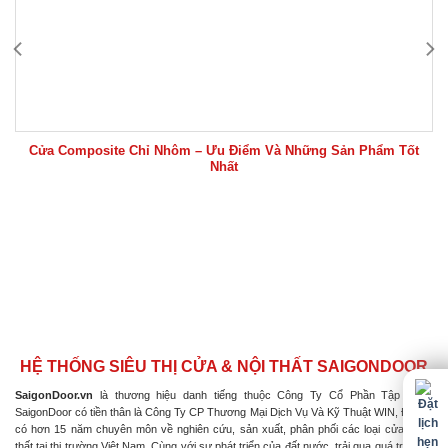
Cửa Composite Chỉ Nhôm – Ưu Điểm Và Những Sản Phẩm Tốt
Nhất
HỆ THỐNG SIÊU THỊ CỬA & NỘI THẤT SAIGONDOOR
SaigonDoor.vn
là thương hiệu danh tiếng thuộc Công Ty Cổ Phần Tập Đoàn
SaigonDoor có tiền thân là Công Ty CP Thương Mại Dịch Vụ Và Kỹ Thuật WIN, Đơn vị
có hơn 15 năm chuyên môn về nghiên cứu, sản xuất, phân phối các loại cửa & nội
thất tại thị trường Việt Nam. Cùng với sự phát triển của đất nước, trải qua quá trình nỗ