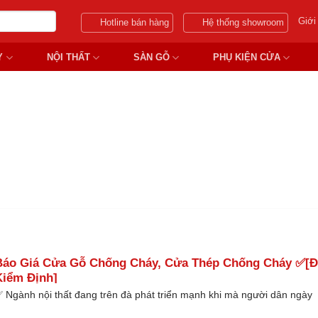
Giới
Hotline bán hàng
Hệ thống showroom
Y
NỘI THẤT
SÀN GỖ
PHỤ KIỆN CỬA
A SẮT CHỐNG CHÁY CHUNG
Báo Giá Cửa Gỗ Chống Cháy, Cửa Thép Chống Cháy ✅[Đ
Kiểm Định]
 Ngành nội thất đang trên đà phát triển mạnh khi mà người dân ngày