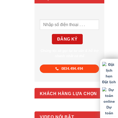
Chúng tôi sẽ gọi lại tư vấn & hỗ trợ
nhanh nhất có thể
0834.494.494
Đặt lịch
KHÁCH HÀNG LỰA CHỌN
Dự
toán
VIDEO NỔI BẬT