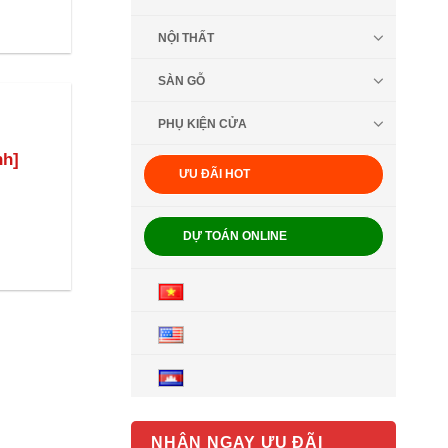
NỘI THẤT
SÀN GỖ
PHỤ KIỆN CỬA
nh]
ƯU ĐÃI HOT
DỰ TOÁN ONLINE
NHẬN NGAY ƯU ĐÃI