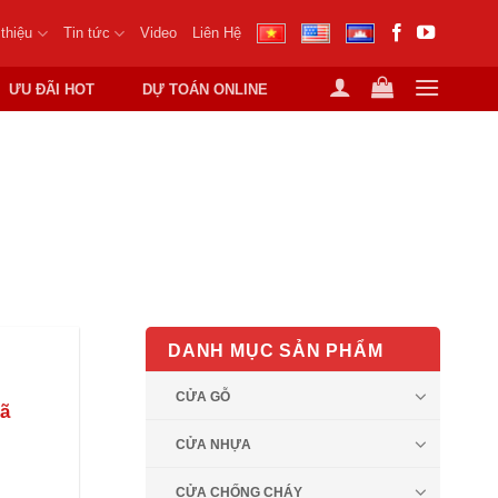
 thiệu
Tin tức
Video
Liên Hệ
ƯU ĐÃI HOT
DỰ TOÁN ONLINE
 CƯ
DANH MỤC SẢN PHẨM
CỬA GỖ
ã
CỬA NHỰA
CỬA CHỐNG CHÁY