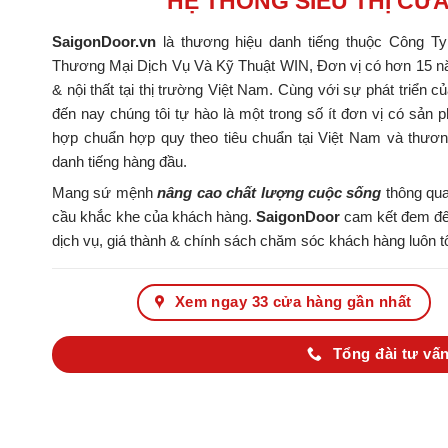
HỆ THỐNG SIÊU THỊ CỬ
SaigonDoor.vn
là thương hiệu danh tiếng thuộc Công T
Thương Mại Dịch Vụ Và Kỹ Thuật WIN, Đơn vị có hơn 15 nă
& nội thất tại thị trường Việt Nam. Cùng với sự phát triển c
đến nay chúng tôi tự hào là một trong số ít đơn vị có s
hợp chuẩn hợp quy theo tiêu chuẩn tại Việt Nam và thươ
danh tiếng hàng đầu.
Mang sứ mệnh
nâng cao chất lượng cuộc sống
thông qua
cầu khắc khe của khách hàng.
SaigonDoor
cam kết đem đến
dịch vụ, giá thành & chính sách chăm sóc khách hàng luôn tố
Xem ngay 33 cửa hàng gần nhất
Tổng đài tư vấn