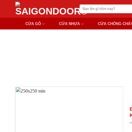
Chuyển
Tìm
đến
kiếm:
nội
CỬA GỖ
CỬA NHỰA
CỬA CHỐNG CHÁ
dung
CỬ
✅