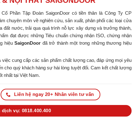
A & NỘI THẤT SAIGONDOOR
y Cổ Phần Tập Đoàn SaigonDoor có tiền thân là Công Ty CP
m chuyên môn về nghiên cứu, sản xuất, phân phối các loại cửa
ủa đất nước, trải qua quá trình nỗ lực xây dựng và trưởng thành,
ản phẩm đạt được những Tiêu chuẩn chứng nhận ISO, chứng nhận
ng hiệu
SaigonDoor
đã trở thành một trong những thương hiệu
 việc cung cấp các sản phẩm chất lượng cao, đáp ứng mọi yêu
 cho quý khách hàng sự hài lòng tuyệt đối. Cam kết chất lượng
t nhất tại Việt Nam.
Liên hệ ngay 20+ Nhân viên tư vấn
 dịch vụ: 0818.400.400