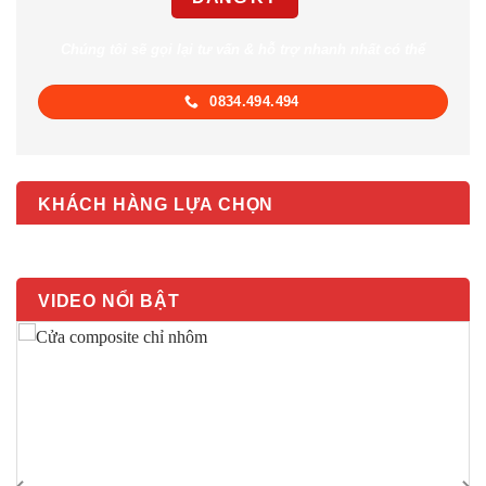
Chúng tôi sẽ gọi lại tư vấn & hỗ trợ nhanh nhất có thể
0834.494.494
KHÁCH HÀNG LỰA CHỌN
VIDEO NỔI BẬT