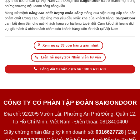
quy theo tiêu chuẩn tại Việt Nam và thương hiệu
SaigonDoor
đã trở thành một trong
những thương hiệu danh tiếng hàng đầu.
Mang sứ mệnh
nâng cao chất lượng cuộc sống
thông qua việc cung cấp các sản
phẩm chất lượng cao, đáp ứng mọi yêu cầu khắc khe của khách hàng.
SaigonDoor
cam kết đem đến cho quý khách hàng sự hài lòng tuyệt đối. Cam kết chất lượng dịch
vụ, giá thành & chính sách chăm sóc khách hàng luôn tốt nhất tại Việt Nam.
Xem ngay 33 cửa hàng gần nhất
Liên hệ ngay 20+ Nhân viên tư vấn
Tổng đài tư vấn dịch vụ: 0818.400.400
CÔNG TY CỔ PHẦN TẬP ĐOÀN SAIGONDOOR
Địa chỉ: 92/20/5 Vườn Lài, Phường An Phú Đông, Quận 12,
Tp Hồ Chí Minh, Việt Nam - Điện thoại: 0818400400
Giấy chứng nhận đăng ký kinh doanh số:
0316627728
| Cấp
ngày:
08/12/2020 |
Cấp bởi
Sở kế hoạch và Đầu tư Tp Hồ