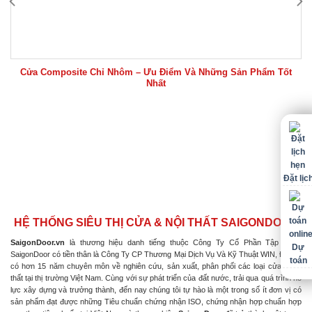
Cửa Composite Chỉ Nhôm – Ưu Điểm Và Những Sản Phẩm Tốt
Nhất
Đặt lịc
HỆ THỐNG SIÊU THỊ CỬA & NỘI THẤT SAIGONDOOR
SaigonDoor.vn
là thương hiệu danh tiếng thuộc Công Ty Cổ Phần Tập Đoàn
Dự
SaigonDoor có tiền thân là Công Ty CP Thương Mại Dịch Vụ Và Kỹ Thuật WIN, Đơn vị
toán
có hơn 15 năm chuyên môn về nghiên cứu, sản xuất, phân phối các loại cửa & nội
thất tại thị trường Việt Nam. Cùng với sự phát triển của đất nước, trải qua quá trình nỗ
lực xây dựng và trưởng thành, đến nay chúng tôi tự hào là một trong số ít đơn vị có
sản phẩm đạt được những Tiêu chuẩn chứng nhận ISO, chứng nhận hợp chuẩn hợp