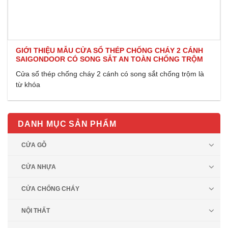
GIỚI THIỆU MẪU CỬA SỔ THÉP CHỐNG CHÁY 2 CÁNH
SAIGONDOOR CÓ SONG SẮT AN TOÀN CHỐNG TRỘM
Cửa sổ thép chống cháy 2 cánh có song sắt chống trộm là
từ khóa
DANH MỤC SẢN PHẨM
CỬA GỖ
CỬA NHỰA
CỬA CHỐNG CHÁY
NỘI THẤT