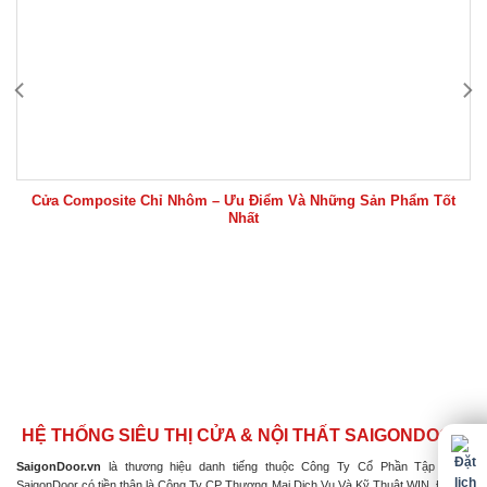
Cửa Composite Chỉ Nhôm – Ưu Điểm Và Những Sản Phẩm Tốt
Nhất
HỆ THỐNG SIÊU THỊ CỬA & NỘI THẤT SAIGONDOOR
SaigonDoor.vn
là thương hiệu danh tiếng thuộc Công Ty Cổ Phần Tập Đoàn
SaigonDoor có tiền thân là Công Ty CP Thương Mại Dịch Vụ Và Kỹ Thuật WIN, Đơn vị