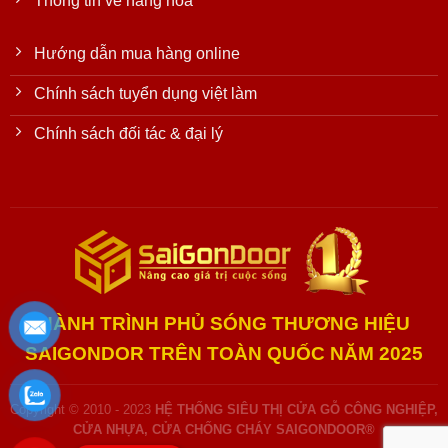
Thông tin về hàng hóa
Hướng dẫn mua hàng online
Chính sách tuyển dụng việt làm
Chính sách đối tác & đại lý
HÀNH TRÌNH PHỦ SÓNG THƯƠNG HIỆU
SAIGONDOR TRÊN TOÀN QUỐC NĂM 2025
Copyright © 2010 - 2023
HỆ THỐNG SIÊU THỊ CỬA GỖ CÔNG NGHIỆP,
CỬA NHỰA, CỬA CHỐNG CHÁY SAIGONDOOR®