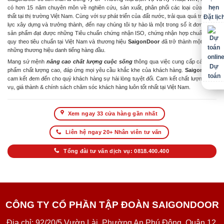
có hơn 15 năm chuyên môn về nghiên cứu, sản xuất, phân phối các loại cửa & nội
thất tại thị trường Việt Nam. Cùng với sự phát triển của đất nước, trải qua quá trình nỗ
Đặt lịc
lực xây dựng và trưởng thành, đến nay chúng tôi tự hào là một trong số ít đơn vị có
sản phẩm đạt được những Tiêu chuẩn chứng nhận ISO, chứng nhận hợp chuẩn hợp
quy theo tiêu chuẩn tại Việt Nam và thương hiệu
SaigonDoor
đã trở thành một trong
những thương hiệu danh tiếng hàng đầu.
Mang sứ mệnh
nâng cao chất lượng cuộc sống
thông qua việc cung cấp các sản
Dự
phẩm chất lượng cao, đáp ứng mọi yêu cầu khắc khe của khách hàng.
SaigonDoor
toán
cam kết đem đến cho quý khách hàng sự hài lòng tuyệt đối. Cam kết chất lượng dịch
vụ, giá thành & chính sách chăm sóc khách hàng luôn tốt nhất tại Việt Nam.
Xem ngay 33 cửa hàng gần nhất
Liên hệ ngay 20+ Nhân viên tư vấn
Tổng đài tư vấn dịch vụ: 0818.400.400
CÔNG TY CỔ PHẦN TẬP ĐOÀN SAIGONDOOR
Địa chỉ: 92/20/5 Vườn Lài, Phường An Phú Đông, Quận 12,