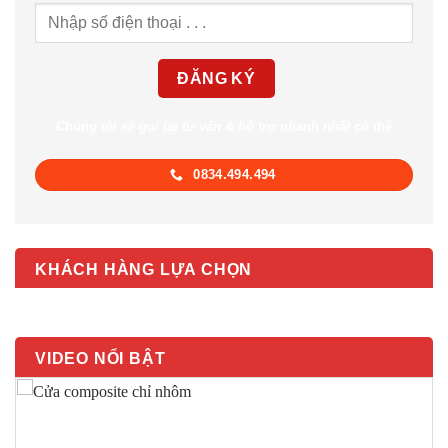
Chúng tôi sẽ gọi lại tư vấn & hỗ trợ nhanh nhất có thể
0834.494.494
KHÁCH HÀNG LỰA CHỌN
VIDEO NỔI BẬT