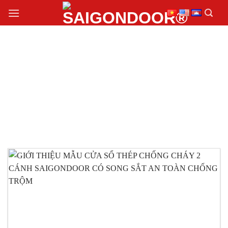
Chuyển
đến
nội
dung
CỬA SỔ THÉP CHỐNG
CHÁY 2 CÁNH GIÁ RẺ