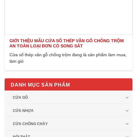
GIỚI THIỆU MẪU CỬA SỔ THÉP VÂN GỖ CHỐNG TRỘM
AN TOÀN LOẠI ĐƠN CÓ SONG SẮT
Cửa sổ thép vân gỗ chống trộm đang là sản phẩm làm mưa,
làm gió
DANH MỤC SẢN PHẨM
CỬA GỖ
CỬA NHỰA
CỬA CHỐNG CHÁY