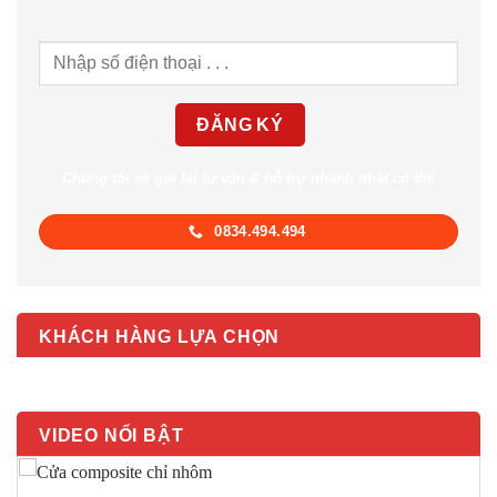
Chúng tôi sẽ gọi lại tư vấn & hỗ trợ nhanh nhất có thể
0834.494.494
KHÁCH HÀNG LỰA CHỌN
VIDEO NỔI BẬT