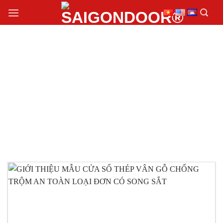
Chuyển
đến
nội
dung
CỬA SỔ THÉP VÂN
GỖ CHỐNG TRỘM AN
TOÀN