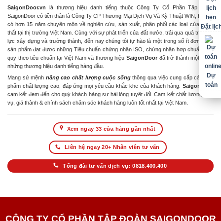
SaigonDoor.vn
là thương hiệu danh tiếng thuộc Công Ty Cổ Phần Tập Đoàn
SaigonDoor có tiền thân là Công Ty CP Thương Mại Dịch Vụ Và Kỹ Thuật WIN, Đơn vị
có hơn 15 năm chuyên môn về nghiên cứu, sản xuất, phân phối các loại cửa & nội
Đặt lịc
thất tại thị trường Việt Nam. Cùng với sự phát triển của đất nước, trải qua quá trình nỗ
lực xây dựng và trưởng thành, đến nay chúng tôi tự hào là một trong số ít đơn vị có
sản phẩm đạt được những Tiêu chuẩn chứng nhận ISO, chứng nhận hợp chuẩn hợp
quy theo tiêu chuẩn tại Việt Nam và thương hiệu
SaigonDoor
đã trở thành một trong
những thương hiệu danh tiếng hàng đầu.
Dự
Mang sứ mệnh
nâng cao chất lượng cuộc sống
thông qua việc cung cấp các sản
toán
phẩm chất lượng cao, đáp ứng mọi yêu cầu khắc khe của khách hàng.
SaigonDoor
cam kết đem đến cho quý khách hàng sự hài lòng tuyệt đối. Cam kết chất lượng dịch
vụ, giá thành & chính sách chăm sóc khách hàng luôn tốt nhất tại Việt Nam.
Xem ngay 33 cửa hàng gần nhất
Liên hệ ngay 20+ Nhân viên tư vấn
Tổng đài tư vấn dịch vụ: 0818.400.400
CÔNG TY CỔ PHẦN TẬP ĐOÀN SAIGONDOOR