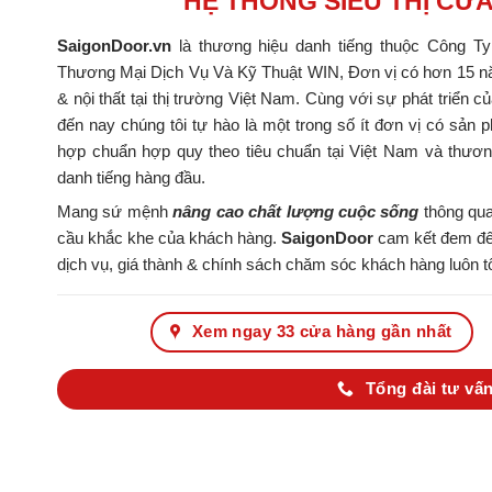
HỆ THỐNG SIÊU THỊ CỬ
SaigonDoor.vn
là thương hiệu danh tiếng thuộc Công T
Thương Mại Dịch Vụ Và Kỹ Thuật WIN, Đơn vị có hơn 15 nă
& nội thất tại thị trường Việt Nam. Cùng với sự phát triển c
đến nay chúng tôi tự hào là một trong số ít đơn vị có s
hợp chuẩn hợp quy theo tiêu chuẩn tại Việt Nam và thươ
danh tiếng hàng đầu.
Mang sứ mệnh
nâng cao chất lượng cuộc sống
thông qua
cầu khắc khe của khách hàng.
SaigonDoor
cam kết đem đến
dịch vụ, giá thành & chính sách chăm sóc khách hàng luôn tố
Xem ngay 33 cửa hàng gần nhất
Tổng đài tư vấn