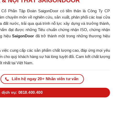
A & NỘI THẤT SAIGONDOOR
y Cổ Phần Tập Đoàn SaigonDoor có tiền thân là Công Ty CP
m chuyên môn về nghiên cứu, sản xuất, phân phối các loại cửa
ủa đất nước, trải qua quá trình nỗ lực xây dựng và trưởng thành,
ản phẩm đạt được những Tiêu chuẩn chứng nhận ISO, chứng nhận
ng hiệu
SaigonDoor
đã trở thành một trong những thương hiệu
 việc cung cấp các sản phẩm chất lượng cao, đáp ứng mọi yêu
 cho quý khách hàng sự hài lòng tuyệt đối. Cam kết chất lượng
t nhất tại Việt Nam.
Liên hệ ngay 20+ Nhân viên tư vấn
 dịch vụ: 0818.400.400