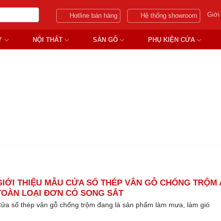
Giới
Hotline bán hàng
Hệ thống showroom
Y
NỘI THẤT
SÀN GỖ
PHỤ KIỆN CỬA
HÉP VÂN GỖ CHỐNG TRỘM C
GIỚI THIỆU MẪU CỬA SỔ THÉP VÂN GỖ CHỐNG TRỘM 
TOÀN LOẠI ĐƠN CÓ SONG SẮT
ửa sổ thép vân gỗ chống trộm đang là sản phẩm làm mưa, làm gió