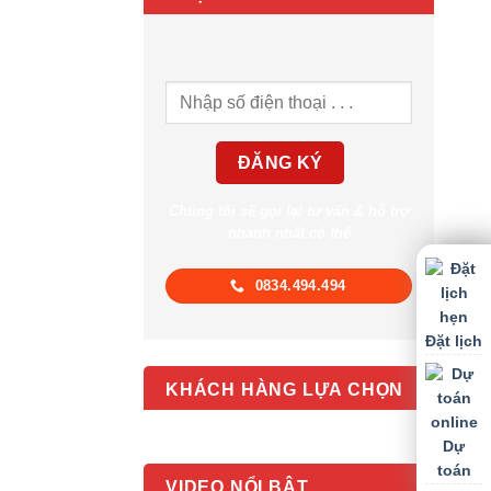
Chúng tôi sẽ gọi lại tư vấn & hỗ trợ
nhanh nhất có thể
0834.494.494
Đặt lịch
KHÁCH HÀNG LỰA CHỌN
Dự
toán
VIDEO NỔI BẬT