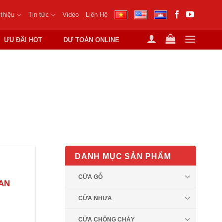
 thiệu
Tin tức
Video
Liên Hệ
ƯU ĐÃI HOT
DỰ TOÁN ONLINE
HẤT LƯỢNG
DANH MỤC SẢN PHẨM
CỬA GỖ
AN
CỬA NHỰA
CỬA CHỐNG CHÁY