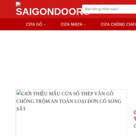
Chuyển
Tìm
đến
kiếm:
nội
CỬA GỖ
CỬA NHỰA
CỬA CHỐNG CHÁ
dung
CỬA SỔ T
C