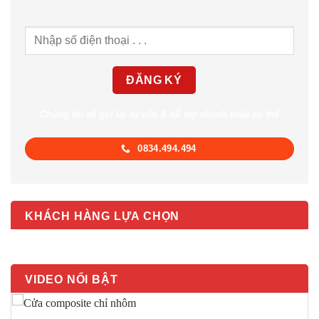
Chúng tôi sẽ gọi lại tư vấn & hỗ trợ nhanh nhất có thể
0834.494.494
KHÁCH HÀNG LỰA CHỌN
VIDEO NỔI BẬT