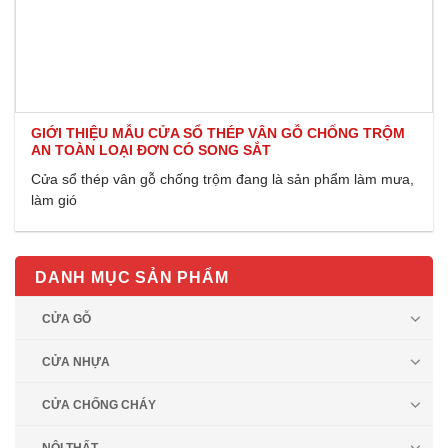
GIỚI THIỆU MẪU CỬA SỔ THÉP VÂN GỖ CHỐNG TRỘM
AN TOÀN LOẠI ĐƠN CÓ SONG SẮT
Cửa sổ thép vân gỗ chống trộm đang là sản phẩm làm mưa,
làm gió
DANH MỤC SẢN PHẨM
CỬA GỖ
CỬA NHỰA
CỬA CHỐNG CHÁY