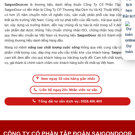
SaigonDoor.vn
là thương hiệu danh tiếng thuộc Công Ty Cổ Phần Tập Đoàn
SaigonDoor có tiền thân là Công Ty CP Thương Mại Dịch Vụ Và Kỹ Thuật WIN, Đơn vị
có hơn 15 năm chuyên môn về nghiên cứu, sản xuất, phân phối các loại cửa & nội
Đặt lịc
thất tại thị trường Việt Nam. Cùng với sự phát triển của đất nước, trải qua quá trình nỗ
lực xây dựng và trưởng thành, đến nay chúng tôi tự hào là một trong số ít đơn vị có
sản phẩm đạt được những Tiêu chuẩn chứng nhận ISO, chứng nhận hợp chuẩn hợp
quy theo tiêu chuẩn tại Việt Nam và thương hiệu
SaigonDoor
đã trở thành một trong
những thương hiệu danh tiếng hàng đầu.
Dự
Mang sứ mệnh
nâng cao chất lượng cuộc sống
thông qua việc cung cấp các sản
toán
phẩm chất lượng cao, đáp ứng mọi yêu cầu khắc khe của khách hàng.
SaigonDoor
cam kết đem đến cho quý khách hàng sự hài lòng tuyệt đối. Cam kết chất lượng dịch
vụ, giá thành & chính sách chăm sóc khách hàng luôn tốt nhất tại Việt Nam.
Xem ngay 33 cửa hàng gần nhất
Liên hệ ngay 20+ Nhân viên tư vấn
Tổng đài tư vấn dịch vụ: 0818.400.400
CÔNG TY CỔ PHẦN TẬP ĐOÀN SAIGONDOOR