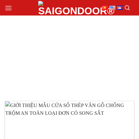
Chuyển
đến
nội
dung
CỬA SỔ THÉP VÂN
GỖ CHỐNG TRỘM
ĐẸP