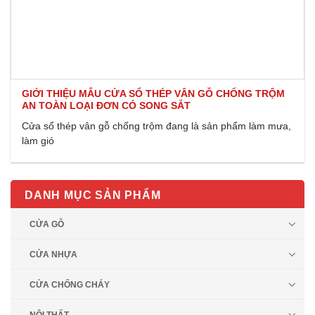
GIỚI THIỆU MẪU CỬA SỔ THÉP VÂN GỖ CHỐNG TRỘM
AN TOÀN LOẠI ĐƠN CÓ SONG SẮT
Cửa sổ thép vân gỗ chống trộm đang là sản phẩm làm mưa,
làm gió
DANH MỤC SẢN PHẨM
CỬA GỖ
CỬA NHỰA
CỬA CHỐNG CHÁY