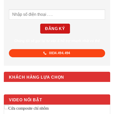
Chúng tôi sẽ gọi lại tư vấn & hỗ trợ nhanh nhất có thể
0834.494.494
KHÁCH HÀNG LỰA CHỌN
VIDEO NỔI BẬT