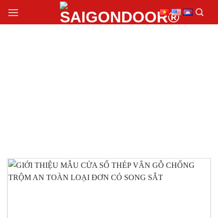
Chuyển
đến
nội
dung
CỬA SỔ THÉP VÂN
GỖ CHỐNG TRỘM GIÁ
RẺ