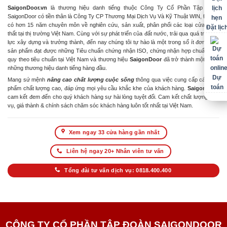
SaigonDoor.vn
là thương hiệu danh tiếng thuộc Công Ty Cổ Phần Tập Đoàn
SaigonDoor có tiền thân là Công Ty CP Thương Mại Dịch Vụ Và Kỹ Thuật WIN, Đơn vị
có hơn 15 năm chuyên môn về nghiên cứu, sản xuất, phân phối các loại cửa & nội
Đặt lịc
thất tại thị trường Việt Nam. Cùng với sự phát triển của đất nước, trải qua quá trình nỗ
lực xây dựng và trưởng thành, đến nay chúng tôi tự hào là một trong số ít đơn vị có
sản phẩm đạt được những Tiêu chuẩn chứng nhận ISO, chứng nhận hợp chuẩn hợp
quy theo tiêu chuẩn tại Việt Nam và thương hiệu
SaigonDoor
đã trở thành một trong
những thương hiệu danh tiếng hàng đầu.
Dự
Mang sứ mệnh
nâng cao chất lượng cuộc sống
thông qua việc cung cấp các sản
toán
phẩm chất lượng cao, đáp ứng mọi yêu cầu khắc khe của khách hàng.
SaigonDoor
cam kết đem đến cho quý khách hàng sự hài lòng tuyệt đối. Cam kết chất lượng dịch
vụ, giá thành & chính sách chăm sóc khách hàng luôn tốt nhất tại Việt Nam.
Xem ngay 33 cửa hàng gần nhất
Liên hệ ngay 20+ Nhân viên tư vấn
Tổng đài tư vấn dịch vụ: 0818.400.400
CÔNG TY CỔ PHẦN TẬP ĐOÀN SAIGONDOOR