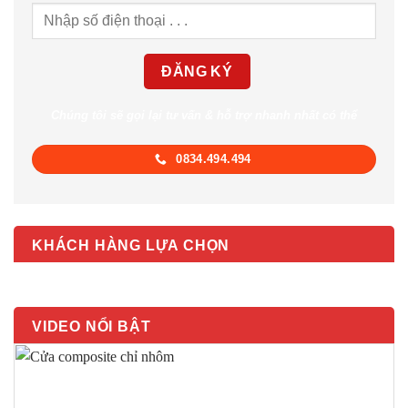
Chúng tôi sẽ gọi lại tư vấn & hỗ trợ nhanh nhất có thể
0834.494.494
KHÁCH HÀNG LỰA CHỌN
VIDEO NỔI BẬT