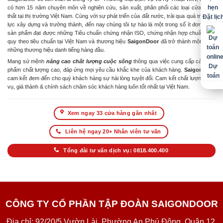
có hơn 15 năm chuyên môn về nghiên cứu, sản xuất, phân phối các loại cửa & nội
thất tại thị trường Việt Nam. Cùng với sự phát triển của đất nước, trải qua quá trình nỗ
Đặt lịc
lực xây dựng và trưởng thành, đến nay chúng tôi tự hào là một trong số ít đơn vị có
sản phẩm đạt được những Tiêu chuẩn chứng nhận ISO, chứng nhận hợp chuẩn hợp
quy theo tiêu chuẩn tại Việt Nam và thương hiệu
SaigonDoor
đã trở thành một trong
những thương hiệu danh tiếng hàng đầu.
Mang sứ mệnh
nâng cao chất lượng cuộc sống
thông qua việc cung cấp các sản
Dự
phẩm chất lượng cao, đáp ứng mọi yêu cầu khắc khe của khách hàng.
SaigonDoor
toán
cam kết đem đến cho quý khách hàng sự hài lòng tuyệt đối. Cam kết chất lượng dịch
vụ, giá thành & chính sách chăm sóc khách hàng luôn tốt nhất tại Việt Nam.
Xem ngay 33 cửa hàng gần nhất
Liên hệ ngay 20+ Nhân viên tư vấn
Tổng đài tư vấn dịch vụ: 0818.400.400
CÔNG TY CỔ PHẦN TẬP ĐOÀN SAIGONDOOR
Địa chỉ: 92/20/5 Vườn Lài, Phường An Phú Đông, Quận 12,