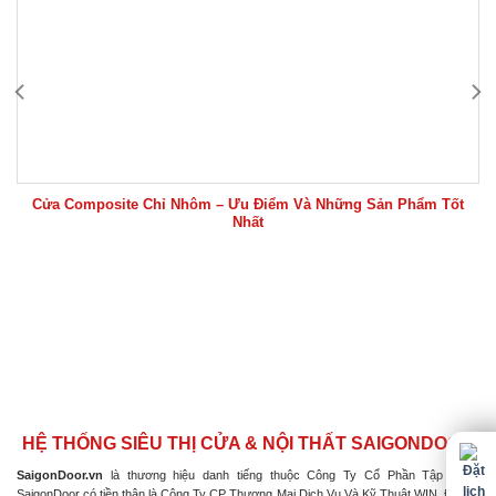
Cửa Composite Chỉ Nhôm – Ưu Điểm Và Những Sản Phẩm Tốt
Nhất
HỆ THỐNG SIÊU THỊ CỬA & NỘI THẤT SAIGONDOOR
SaigonDoor.vn
là thương hiệu danh tiếng thuộc Công Ty Cổ Phần Tập Đoàn
SaigonDoor có tiền thân là Công Ty CP Thương Mại Dịch Vụ Và Kỹ Thuật WIN, Đơn vị