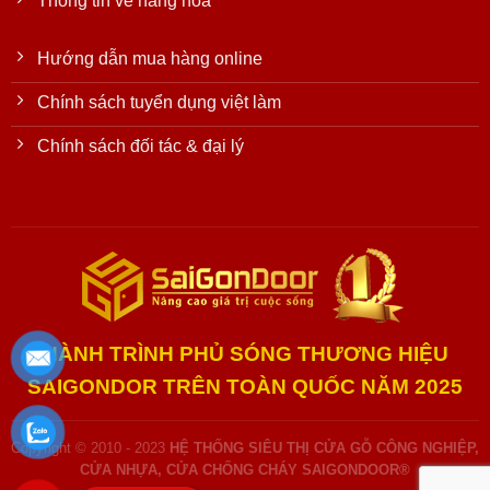
Thông tin về hàng hóa
Hướng dẫn mua hàng online
Chính sách tuyển dụng việt làm
Chính sách đối tác & đại lý
HÀNH TRÌNH PHỦ SÓNG THƯƠNG HIỆU
SAIGONDOR TRÊN TOÀN QUỐC NĂM 2025
Copyright © 2010 - 2023
HỆ THỐNG SIÊU THỊ CỬA GỖ CÔNG NGHIỆP,
CỬA NHỰA, CỬA CHỐNG CHÁY SAIGONDOOR®