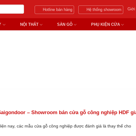
Giới
Hotline bán hàng
Hệ thống showroom
Y
NỘI THẤT
SÀN GỖ
PHỤ KIỆN CỬA
Ý CỬA GỖ CÔNG NGHIỆP HDF 
Saigondoor – Showroom bán cửa gỗ công nghiệp HDF gi
iện nay, các mẫu cửa gỗ công nghiệp được đánh giá là thay thế cho