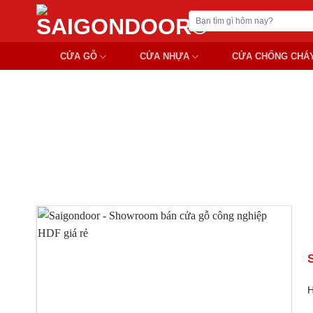
Chuyển
Tìm
đến
kiếm:
nội
CỬA GỖ
CỬA NHỰA
CỬA CHỐNG CHÁ
dung
ĐẠI L
H