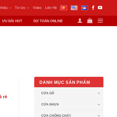
 thiệu
Tin tức
Video
Liên Hệ
ƯU ĐÃI HOT
DỰ TOÁN ONLINE
GIÁ RẺ
DANH MỤC SẢN PHẨM
CỬA GỖ
á rẻ
CỬA NHỰA
CỬA CHỐNG CHÁY