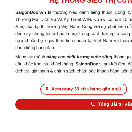
HỆ THỐNG SIÊU THỊ CỬ
SaigonDoor.vn
là thương hiệu danh tiếng thuộc Công T
Thương Mại Dịch Vụ Và Kỹ Thuật WIN, Đơn vị có hơn 15 nă
& nội thất tại thị trường Việt Nam. Cùng với sự phát triển c
đến nay chúng tôi tự hào là một trong số ít đơn vị có s
hợp chuẩn hợp quy theo tiêu chuẩn tại Việt Nam và thươ
danh tiếng hàng đầu.
Mang sứ mệnh
nâng cao chất lượng cuộc sống
thông qua
cầu khắc khe của khách hàng.
SaigonDoor
cam kết đem đến
dịch vụ, giá thành & chính sách chăm sóc khách hàng luôn tố
Xem ngay 33 cửa hàng gần nhất
Tổng đài tư vấn