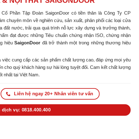
A & NỘI THẤT SAIGONDOOR
y Cổ Phần Tập Đoàn SaigonDoor có tiền thân là Công Ty CP
m chuyên môn về nghiên cứu, sản xuất, phân phối các loại cửa
ủa đất nước, trải qua quá trình nỗ lực xây dựng và trưởng thành,
ản phẩm đạt được những Tiêu chuẩn chứng nhận ISO, chứng nhận
ng hiệu
SaigonDoor
đã trở thành một trong những thương hiệu
 việc cung cấp các sản phẩm chất lượng cao, đáp ứng mọi yêu
 cho quý khách hàng sự hài lòng tuyệt đối. Cam kết chất lượng
t nhất tại Việt Nam.
Liên hệ ngay 20+ Nhân viên tư vấn
 dịch vụ: 0818.400.400