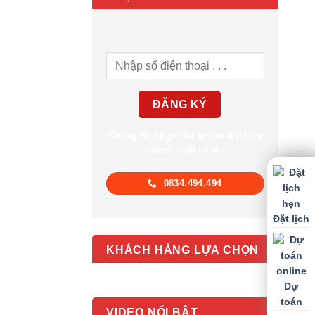
Chúng tôi sẽ gọi lại tư vấn & hỗ trợ
nhanh nhất có thể
0834.494.494
Đặt lịch
KHÁCH HÀNG LỰA CHỌN
Dự
toán
VIDEO NỔI BẬT