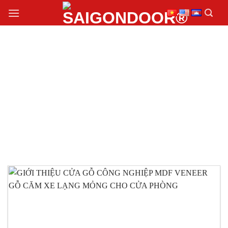
Chuyển
đến
nội
dung
ĐÁNH GIÁ CỬA GỖ
CÔNG NGHIỆP MDF
VENEER