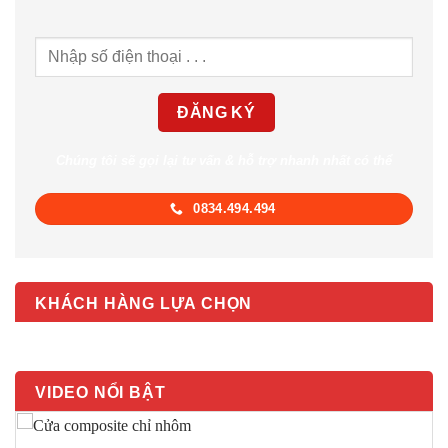
Chúng tôi sẽ gọi lại tư vấn & hỗ trợ nhanh nhất có thể
0834.494.494
KHÁCH HÀNG LỰA CHỌN
VIDEO NỔI BẬT