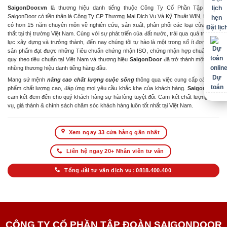
SaigonDoor.vn
là thương hiệu danh tiếng thuộc Công Ty Cổ Phần Tập Đoàn
SaigonDoor có tiền thân là Công Ty CP Thương Mại Dịch Vụ Và Kỹ Thuật WIN, Đơn vị
có hơn 15 năm chuyên môn về nghiên cứu, sản xuất, phân phối các loại cửa & nội
Đặt lịc
thất tại thị trường Việt Nam. Cùng với sự phát triển của đất nước, trải qua quá trình nỗ
lực xây dựng và trưởng thành, đến nay chúng tôi tự hào là một trong số ít đơn vị có
sản phẩm đạt được những Tiêu chuẩn chứng nhận ISO, chứng nhận hợp chuẩn hợp
quy theo tiêu chuẩn tại Việt Nam và thương hiệu
SaigonDoor
đã trở thành một trong
những thương hiệu danh tiếng hàng đầu.
Dự
Mang sứ mệnh
nâng cao chất lượng cuộc sống
thông qua việc cung cấp các sản
toán
phẩm chất lượng cao, đáp ứng mọi yêu cầu khắc khe của khách hàng.
SaigonDoor
cam kết đem đến cho quý khách hàng sự hài lòng tuyệt đối. Cam kết chất lượng dịch
vụ, giá thành & chính sách chăm sóc khách hàng luôn tốt nhất tại Việt Nam.
Xem ngay 33 cửa hàng gần nhất
Liên hệ ngay 20+ Nhân viên tư vấn
Tổng đài tư vấn dịch vụ: 0818.400.400
CÔNG TY CỔ PHẦN TẬP ĐOÀN SAIGONDOOR