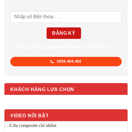
Chúng tôi sẽ gọi lại tư vấn & hỗ trợ nhanh nhất có thể
0834.494.494
KHÁCH HÀNG LỰA CHỌN
VIDEO NỔI BẬT