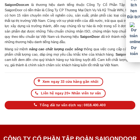
SaigonDoor.vn
là thương hiệu danh tiếng thuộc Công Ty Cổ Phần Tập Đoàn
SaigonDoor có tiền thân là Công Ty CP Thương Mại Dịch Vụ Và Kỹ Thuật WIN, Đơn vị
có hơn 15 năm chuyên môn về nghiên cứu, sản xuất, phân phối các loại cửa & nội
Đặt lịc
thất tại thị trường Việt Nam. Cùng với sự phát triển của đất nước, trải qua quá trình nỗ
lực xây dựng và trưởng thành, đến nay chúng tôi tự hào là một trong số ít đơn vị có
sản phẩm đạt được những Tiêu chuẩn chứng nhận ISO, chứng nhận hợp chuẩn hợp
quy theo tiêu chuẩn tại Việt Nam và thương hiệu
SaigonDoor
đã trở thành một trong
những thương hiệu danh tiếng hàng đầu.
Dự
Mang sứ mệnh
nâng cao chất lượng cuộc sống
thông qua việc cung cấp các sản
toán
phẩm chất lượng cao, đáp ứng mọi yêu cầu khắc khe của khách hàng.
SaigonDoor
cam kết đem đến cho quý khách hàng sự hài lòng tuyệt đối. Cam kết chất lượng dịch
vụ, giá thành & chính sách chăm sóc khách hàng luôn tốt nhất tại Việt Nam.
Xem ngay 33 cửa hàng gần nhất
Liên hệ ngay 20+ Nhân viên tư vấn
Tổng đài tư vấn dịch vụ: 0818.400.400
CÔNG TY CỔ PHẦN TẬP ĐOÀN SAIGONDOOR