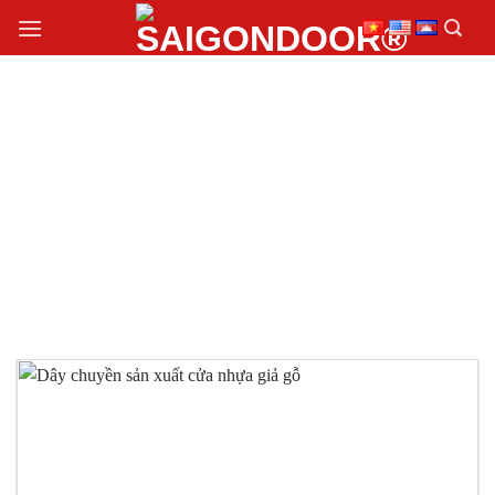
Chuyển
đến
nội
dung
DÂY CHUYỀN SẢN
XUẤT CỬA NHỰA GIẢ
GỖ