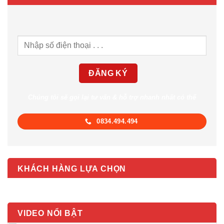
Chúng tôi sẽ gọi lại tư vấn & hỗ trợ nhanh nhất có thể
0834.494.494
KHÁCH HÀNG LỰA CHỌN
VIDEO NỔI BẬT