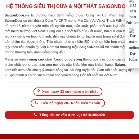
HỆ THỐNG SIÊU THỊ CỬA & NỘI THẤT SAIGONDOOR
SaigonDoor.vn
là thương hiệu danh tiếng thuộc Công Ty Cổ Phần Tập Đoàn
SaigonDoor có tiền thân là Công Ty CP Thương Mại Dịch Vụ Và Kỹ Thuật WIN, Đơn vị
Đặt lịc
có hơn 15 năm chuyên môn về nghiên cứu, sản xuất, phân phối các loại cửa & nội
thất tại thị trường Việt Nam. Cùng với sự phát triển của đất nước, trải qua quá trình nỗ
lực xây dựng và trưởng thành, đến nay chúng tôi tự hào là một trong số ít đơn vị có
sản phẩm đạt được những Tiêu chuẩn chứng nhận ISO, chứng nhận hợp chuẩn hợp
quy theo tiêu chuẩn tại Việt Nam và thương hiệu
SaigonDoor
đã trở thành một trong
những thương hiệu danh tiếng hàng đầu.
Dự
Mang sứ mệnh
nâng cao chất lượng cuộc sống
thông qua việc cung cấp các sản
toán
phẩm chất lượng cao, đáp ứng mọi yêu cầu khắc khe của khách hàng.
SaigonDoor
cam kết đem đến cho quý khách hàng sự hài lòng tuyệt đối. Cam kết chất lượng dịch
vụ, giá thành & chính sách chăm sóc khách hàng luôn tốt nhất tại Việt Nam.
Xem ngay 33 cửa hàng gần nhất
Liên hệ ngay 20+ Nhân viên tư vấn
Tổng đài tư vấn dịch vụ: 0818.400.400