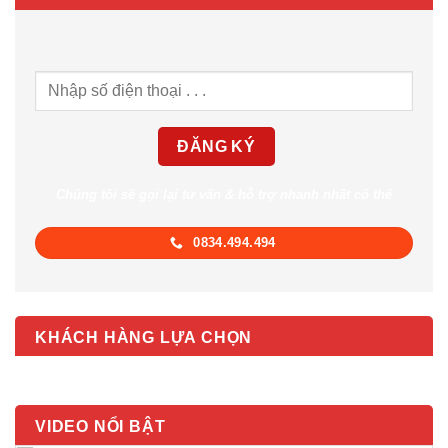
Chúng tôi sẽ gọi lại tư vấn & hỗ trợ nhanh nhất có thể
0834.494.494
KHÁCH HÀNG LỰA CHỌN
VIDEO NỔI BẬT