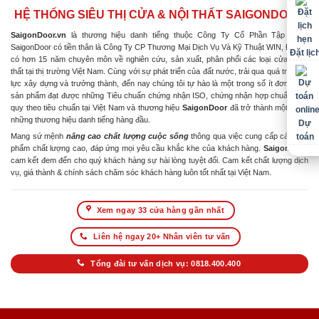
HỆ THỐNG SIÊU THỊ CỬA & NỘI THẤT SAIGONDOOR
SaigonDoor.vn
là thương hiệu danh tiếng thuộc Công Ty Cổ Phần Tập Đoàn
SaigonDoor có tiền thân là Công Ty CP Thương Mại Dịch Vụ Và Kỹ Thuật WIN, Đơn vị
Đặt lịc
có hơn 15 năm chuyên môn về nghiên cứu, sản xuất, phân phối các loại cửa & nội
thất tại thị trường Việt Nam. Cùng với sự phát triển của đất nước, trải qua quá trình nỗ
lực xây dựng và trưởng thành, đến nay chúng tôi tự hào là một trong số ít đơn vị có
sản phẩm đạt được những Tiêu chuẩn chứng nhận ISO, chứng nhận hợp chuẩn hợp
quy theo tiêu chuẩn tại Việt Nam và thương hiệu
SaigonDoor
đã trở thành một trong
những thương hiệu danh tiếng hàng đầu.
Dự
Mang sứ mệnh
nâng cao chất lượng cuộc sống
thông qua việc cung cấp các sản
toán
phẩm chất lượng cao, đáp ứng mọi yêu cầu khắc khe của khách hàng.
SaigonDoor
cam kết đem đến cho quý khách hàng sự hài lòng tuyệt đối. Cam kết chất lượng dịch
vụ, giá thành & chính sách chăm sóc khách hàng luôn tốt nhất tại Việt Nam.
Xem ngay 33 cửa hàng gần nhất
Liên hệ ngay 20+ Nhân viên tư vấn
Tổng đài tư vấn dịch vụ: 0818.400.400