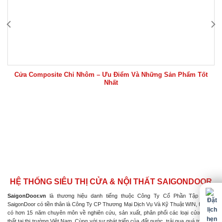
Cửa Composite Chỉ Nhôm – Ưu Điểm Và Những Sản Phẩm Tốt
Nhất
HỆ THỐNG SIÊU THỊ CỬA & NỘI THẤT SAIGONDOOR
SaigonDoor.vn
là thương hiệu danh tiếng thuộc Công Ty Cổ Phần Tập Đoàn
SaigonDoor có tiền thân là Công Ty CP Thương Mại Dịch Vụ Và Kỹ Thuật WIN, Đơn vị
có hơn 15 năm chuyên môn về nghiên cứu, sản xuất, phân phối các loại cửa & nội
thất tại thị trường Việt Nam. Cùng với sự phát triển của đất nước, trải qua quá trình nỗ