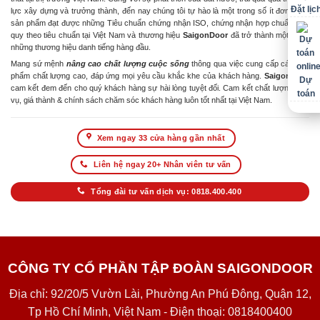
Đặt lịc
lực xây dựng và trưởng thành, đến nay chúng tôi tự hào là một trong số ít đơn vị có
sản phẩm đạt được những Tiêu chuẩn chứng nhận ISO, chứng nhận hợp chuẩn hợp
quy theo tiêu chuẩn tại Việt Nam và thương hiệu
SaigonDoor
đã trở thành một trong
những thương hiệu danh tiếng hàng đầu.
Mang sứ mệnh
nâng cao chất lượng cuộc sống
thông qua việc cung cấp các sản
phẩm chất lượng cao, đáp ứng mọi yêu cầu khắc khe của khách hàng.
SaigonDoor
Dự
cam kết đem đến cho quý khách hàng sự hài lòng tuyệt đối. Cam kết chất lượng dịch
toán
vụ, giá thành & chính sách chăm sóc khách hàng luôn tốt nhất tại Việt Nam.
Xem ngay 33 cửa hàng gần nhất
Liên hệ ngay 20+ Nhân viên tư vấn
Tổng đài tư vấn dịch vụ: 0818.400.400
CÔNG TY CỔ PHẦN TẬP ĐOÀN SAIGONDOOR
Địa chỉ: 92/20/5 Vườn Lài, Phường An Phú Đông, Quận 12,
Tp Hồ Chí Minh, Việt Nam - Điện thoại: 0818400400