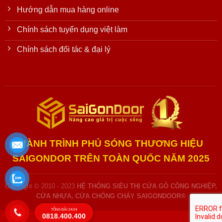
Hướng dẫn mua hàng online
Chính sách tuyển dụng việt làm
Chính sách đối tác & đại lý
HÀNH TRÌNH PHỦ SÓNG THƯƠNG HIỆU
SAIGONDOR TRÊN TOÀN QUỐC NĂM 2025
Copyright © 2010 - 2023
HỆ THỐNG SIÊU THỊ CỬA GỖ CÔNG NGHIỆP,
CỬA NHỰA, CỬA CHỐNG CHÁY SAIGONDOOR®
TỔNG ĐÀI 24/24
0818.400.400