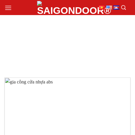
Chuyển
đến
nội
dung
GIA CÔNG CỬA NHỰA