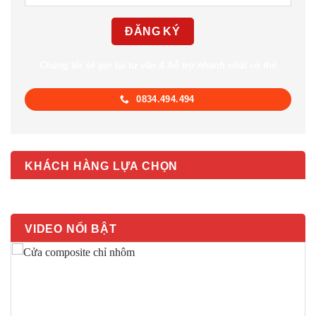
Chúng tôi sẽ gọi lại tư vấn & hỗ trợ nhanh nhất có thể
0834.494.494
KHÁCH HÀNG LỰA CHỌN
VIDEO NỔI BẬT