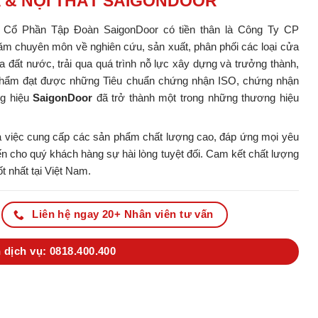
A & NỘI THẤT SAIGONDOOR
y Cổ Phần Tập Đoàn SaigonDoor có tiền thân là Công Ty CP
m chuyên môn về nghiên cứu, sản xuất, phân phối các loại cửa
ủa đất nước, trải qua quá trình nỗ lực xây dựng và trưởng thành,
ản phẩm đạt được những Tiêu chuẩn chứng nhận ISO, chứng nhận
ng hiệu
SaigonDoor
đã trở thành một trong những thương hiệu
 việc cung cấp các sản phẩm chất lượng cao, đáp ứng mọi yêu
 cho quý khách hàng sự hài lòng tuyệt đối. Cam kết chất lượng
t nhất tại Việt Nam.
Liên hệ ngay 20+ Nhân viên tư vấn
 dịch vụ: 0818.400.400