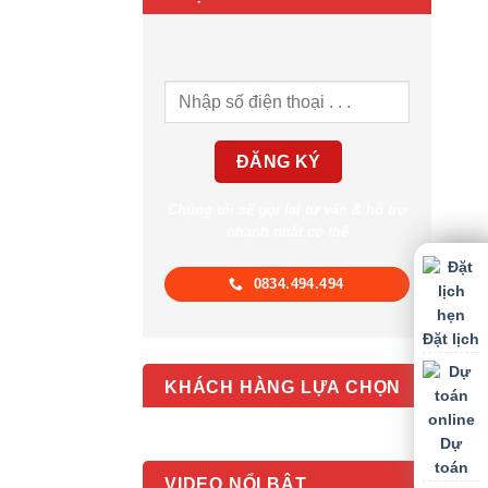
Chúng tôi sẽ gọi lại tư vấn & hỗ trợ
nhanh nhất có thể
0834.494.494
Đặt lịch
KHÁCH HÀNG LỰA CHỌN
Dự
toán
VIDEO NỔI BẬT