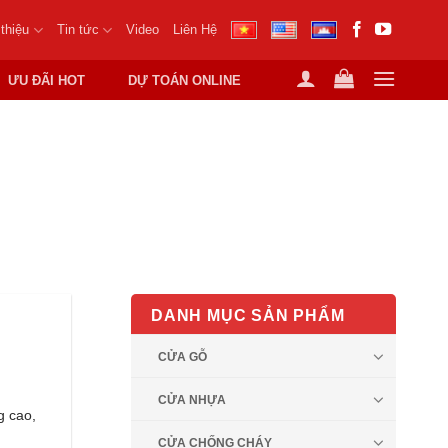
 thiệu
Tin tức
Video
Liên Hệ
ƯU ĐÃI HOT
DỰ TOÁN ONLINE
DANH MỤC SẢN PHẨM
CỬA GỖ
CỬA NHỰA
g cao,
CỬA CHỐNG CHÁY