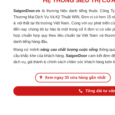
HỆ THỐNG SIÊU THỊ CỬ
SaigonDoor.vn
là thương hiệu danh tiếng thuộc Công T
Thương Mại Dịch Vụ Và Kỹ Thuật WIN, Đơn vị có hơn 15 nă
& nội thất tại thị trường Việt Nam. Cùng với sự phát triển c
đến nay chúng tôi tự hào là một trong số ít đơn vị có s
hợp chuẩn hợp quy theo tiêu chuẩn tại Việt Nam và thươ
danh tiếng hàng đầu.
Mang sứ mệnh
nâng cao chất lượng cuộc sống
thông qua
cầu khắc khe của khách hàng.
SaigonDoor
cam kết đem đến
dịch vụ, giá thành & chính sách chăm sóc khách hàng luôn tố
Xem ngay 33 cửa hàng gần nhất
Tổng đài tư vấn