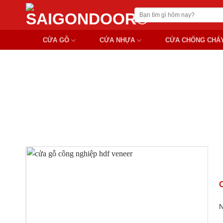
Chuyển
Tìm
đến
kiếm:
nội
CỬA GỖ
CỬA NHỰA
CỬA CHỐNG CHÁ
dung
N