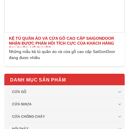
KỆ TỦ QUẦN ÁO VÀ CỬA GỖ CAO CẤP SAIGONDOOR
NHẬN ĐƯỢC PHẢN HỒI TÍCH CỰC CỦA KHÁCH HÀNG
TẠI BUÔN MÊ THUỘT
Những mẫu kệ tủ quần áo và cửa gỗ cao cấp SaiGonDoor
đang được nhiều
DANH MỤC SẢN PHẨM
CỬA GỖ
CỬA NHỰA
CỬA CHỐNG CHÁY