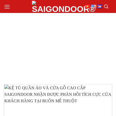
Chuyển
đến
nội
dung
KỆ TỦ QUẦN ÁO VÀ
CỬA GỖ CAO CẤP
SAIGONDOOR GIÁ RẺ