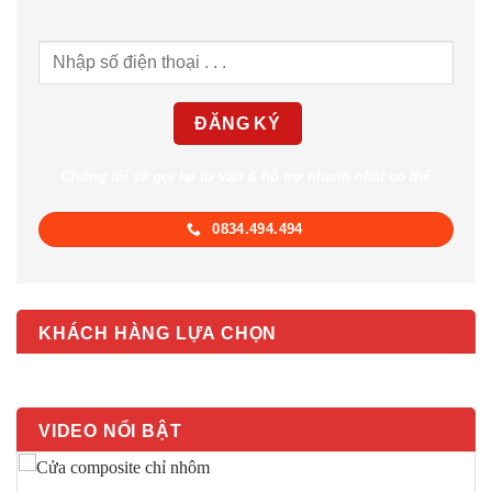
Chúng tôi sẽ gọi lại tư vấn & hỗ trợ nhanh nhất có thể
0834.494.494
KHÁCH HÀNG LỰA CHỌN
VIDEO NỔI BẬT