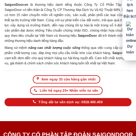
SaigonDoor.vn
là thương hiệu danh tiếng thuộc Công Ty Cổ Phần Tập Đoàn
SaigonDoor có tiền thân là Công Ty CP Thương Mại Dịch Vụ Và Kỹ Thuật WIN, Đơn vị
có hơn 15 năm chuyên môn về nghiên cứu, sản xuất, phân phối các loại cửa & nội
Đặt lịc
thất tại thị trường Việt Nam. Cùng với sự phát triển của đất nước, trải qua quá trình nỗ
lực xây dựng và trưởng thành, đến nay chúng tôi tự hào là một trong số ít đơn vị có
sản phẩm đạt được những Tiêu chuẩn chứng nhận ISO, chứng nhận hợp chuẩn hợp
quy theo tiêu chuẩn tại Việt Nam và thương hiệu
SaigonDoor
đã trở thành một trong
những thương hiệu danh tiếng hàng đầu.
Dự
Mang sứ mệnh
nâng cao chất lượng cuộc sống
thông qua việc cung cấp các sản
toán
phẩm chất lượng cao, đáp ứng mọi yêu cầu khắc khe của khách hàng.
SaigonDoor
cam kết đem đến cho quý khách hàng sự hài lòng tuyệt đối. Cam kết chất lượng dịch
vụ, giá thành & chính sách chăm sóc khách hàng luôn tốt nhất tại Việt Nam.
Xem ngay 33 cửa hàng gần nhất
Liên hệ ngay 20+ Nhân viên tư vấn
Tổng đài tư vấn dịch vụ: 0818.400.400
CÔNG TY CỔ PHẦN TẬP ĐOÀN SAIGONDOOR