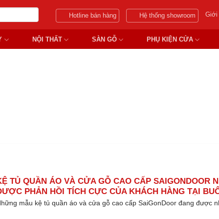
Giới
Hotline bán hàng
Hệ thống showroom
Y
NỘI THẤT
SÀN GỖ
PHỤ KIỆN CỬA
N ÁO VÀ CỬA GỖ CAO CẤP 
KỆ TỦ QUẦN ÁO VÀ CỬA GỖ CAO CẤP SAIGONDOOR 
ĐƯỢC PHẢN HỒI TÍCH CỰC CỦA KHÁCH HÀNG TẠI BU
THUỘT
hững mẫu kệ tủ quần áo và cửa gỗ cao cấp SaiGonDoor đang được n