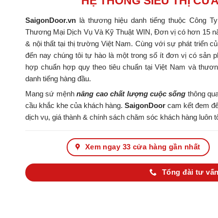
HỆ THỐNG SIÊU THỊ CỬ
SaigonDoor.vn
là thương hiệu danh tiếng thuộc Công T
Thương Mại Dịch Vụ Và Kỹ Thuật WIN, Đơn vị có hơn 15 nă
& nội thất tại thị trường Việt Nam. Cùng với sự phát triển c
đến nay chúng tôi tự hào là một trong số ít đơn vị có s
hợp chuẩn hợp quy theo tiêu chuẩn tại Việt Nam và thươ
danh tiếng hàng đầu.
Mang sứ mệnh
nâng cao chất lượng cuộc sống
thông qua
cầu khắc khe của khách hàng.
SaigonDoor
cam kết đem đến
dịch vụ, giá thành & chính sách chăm sóc khách hàng luôn tố
Xem ngay 33 cửa hàng gần nhất
Tổng đài tư vấn