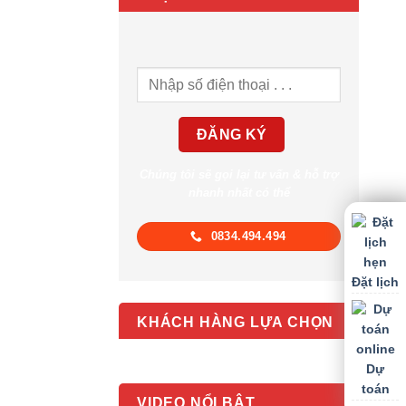
Chúng tôi sẽ gọi lại tư vấn & hỗ trợ
nhanh nhất có thể
0834.494.494
Đặt lịch
KHÁCH HÀNG LỰA CHỌN
Dự
toán
VIDEO NỔI BẬT