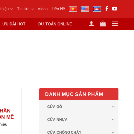
 thiệu
Tin tức
Video
Liên Hệ
ƯU ĐÃI HOT
DỰ TOÁN ONLINE
SAIGONDOOR
DANH MỤC SẢN PHẨM
CỬA GỖ
NHẬN
ÔN MÊ
CỬA NHỰA
hiều
CỬA CHỐNG CHÁY