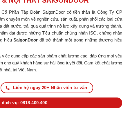
A & NỘI THẤT SAIGONDOOR
y Cổ Phần Tập Đoàn SaigonDoor có tiền thân là Công Ty CP
m chuyên môn về nghiên cứu, sản xuất, phân phối các loại cửa
ủa đất nước, trải qua quá trình nỗ lực xây dựng và trưởng thành,
ản phẩm đạt được những Tiêu chuẩn chứng nhận ISO, chứng nhận
ng hiệu
SaigonDoor
đã trở thành một trong những thương hiệu
 việc cung cấp các sản phẩm chất lượng cao, đáp ứng mọi yêu
 cho quý khách hàng sự hài lòng tuyệt đối. Cam kết chất lượng
t nhất tại Việt Nam.
Liên hệ ngay 20+ Nhân viên tư vấn
 dịch vụ: 0818.400.400