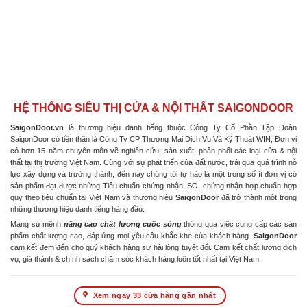
HỆ THỐNG SIÊU THỊ CỬA & NỘI THẤT SAIGONDOOR
SaigonDoor.vn
là thương hiệu danh tiếng thuộc Công Ty Cổ Phần Tập Đoàn
SaigonDoor có tiền thân là Công Ty CP Thương Mại Dịch Vụ Và Kỹ Thuật WIN, Đơn vị
có hơn 15 năm chuyên môn về nghiên cứu, sản xuất, phân phối các loại cửa & nội
thất tại thị trường Việt Nam. Cùng với sự phát triển của đất nước, trải qua quá trình nỗ
lực xây dựng và trưởng thành, đến nay chúng tôi tự hào là một trong số ít đơn vị có
sản phẩm đạt được những Tiêu chuẩn chứng nhận ISO, chứng nhận hợp chuẩn hợp
quy theo tiêu chuẩn tại Việt Nam và thương hiệu
SaigonDoor
đã trở thành một trong
những thương hiệu danh tiếng hàng đầu.
Mang sứ mệnh
nâng cao chất lượng cuộc sống
thông qua việc cung cấp các sản
phẩm chất lượng cao, đáp ứng mọi yêu cầu khắc khe của khách hàng.
SaigonDoor
cam kết đem đến cho quý khách hàng sự hài lòng tuyệt đối. Cam kết chất lượng dịch
vụ, giá thành & chính sách chăm sóc khách hàng luôn tốt nhất tại Việt Nam.
Xem ngay 33 cửa hàng gần nhất