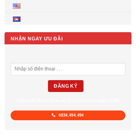
NHẬN NGAY ƯU ĐÃI
Chúng tôi sẽ gọi lại tư vấn & hỗ trợ nhanh nhất có thể
0834.494.494