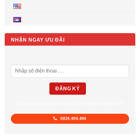
NHẬN NGAY ƯU ĐÃI
Chúng tôi sẽ gọi lại tư vấn & hỗ trợ nhanh nhất có thể
0834.494.494