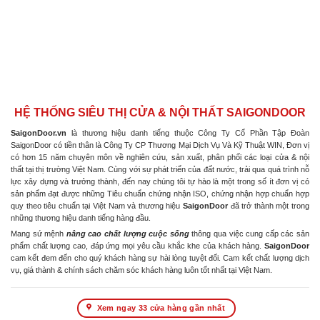
HỆ THỐNG SIÊU THỊ CỬA & NỘI THẤT SAIGONDOOR
SaigonDoor.vn
là thương hiệu danh tiếng thuộc Công Ty Cổ Phần Tập Đoàn
SaigonDoor có tiền thân là Công Ty CP Thương Mại Dịch Vụ Và Kỹ Thuật WIN, Đơn vị
có hơn 15 năm chuyên môn về nghiên cứu, sản xuất, phân phối các loại cửa & nội
thất tại thị trường Việt Nam. Cùng với sự phát triển của đất nước, trải qua quá trình nỗ
lực xây dựng và trưởng thành, đến nay chúng tôi tự hào là một trong số ít đơn vị có
sản phẩm đạt được những Tiêu chuẩn chứng nhận ISO, chứng nhận hợp chuẩn hợp
quy theo tiêu chuẩn tại Việt Nam và thương hiệu
SaigonDoor
đã trở thành một trong
những thương hiệu danh tiếng hàng đầu.
Mang sứ mệnh
nâng cao chất lượng cuộc sống
thông qua việc cung cấp các sản
phẩm chất lượng cao, đáp ứng mọi yêu cầu khắc khe của khách hàng.
SaigonDoor
cam kết đem đến cho quý khách hàng sự hài lòng tuyệt đối. Cam kết chất lượng dịch
vụ, giá thành & chính sách chăm sóc khách hàng luôn tốt nhất tại Việt Nam.
Xem ngay 33 cửa hàng gần nhất