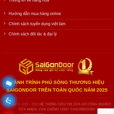
Thông tin về hàng hóa
Hướng dẫn mua hàng online
Chính sách tuyển dụng việt làm
Chính sách đối tác & đại lý
HÀNH TRÌNH PHỦ SÓNG THƯƠNG HIỆU
SAIGONDOR TRÊN TOÀN QUỐC NĂM 2025
Copyright © 2010 - 2023
HỆ THỐNG SIÊU THỊ CỬA GỖ CÔNG NGHIỆP,
CỬA NHỰA, CỬA CHỐNG CHÁY SAIGONDOOR®