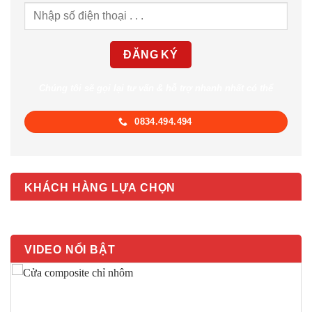
Chúng tôi sẽ gọi lại tư vấn & hỗ trợ nhanh nhất có thể
0834.494.494
KHÁCH HÀNG LỰA CHỌN
VIDEO NỔI BẬT