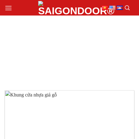
Chuyển
đến
nội
dung
KHUNG CỬA NHỰA
GIẢ GỖ PVC