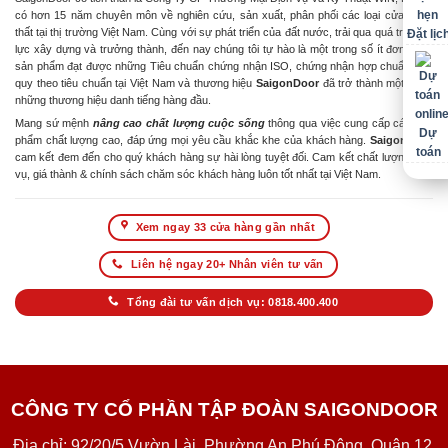
có hơn 15 năm chuyên môn về nghiên cứu, sản xuất, phân phối các loại cửa & nội
thất tại thị trường Việt Nam. Cùng với sự phát triển của đất nước, trải qua quá trình nỗ
Đặt lịc
lực xây dựng và trưởng thành, đến nay chúng tôi tự hào là một trong số ít đơn vị có
sản phẩm đạt được những Tiêu chuẩn chứng nhận ISO, chứng nhận hợp chuẩn hợp
quy theo tiêu chuẩn tại Việt Nam và thương hiệu
SaigonDoor
đã trở thành một trong
những thương hiệu danh tiếng hàng đầu.
Mang sứ mệnh
nâng cao chất lượng cuộc sống
thông qua việc cung cấp các sản
Dự
phẩm chất lượng cao, đáp ứng mọi yêu cầu khắc khe của khách hàng.
SaigonDoor
toán
cam kết đem đến cho quý khách hàng sự hài lòng tuyệt đối. Cam kết chất lượng dịch
vụ, giá thành & chính sách chăm sóc khách hàng luôn tốt nhất tại Việt Nam.
Xem ngay 33 cửa hàng gần nhất
Liên hệ ngay 20+ Nhân viên tư vấn
Tổng đài tư vấn dịch vụ: 0818.400.400
CÔNG TY CỔ PHẦN TẬP ĐOÀN SAIGONDOOR
Địa chỉ: 92/20/5 Vườn Lài, Phường An Phú Đông, Quận 12,