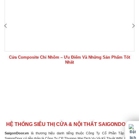
Cửa Composite Chỉ Nhôm – Ưu Điểm Và Những Sản Phẩm Tốt
Nhất
HỆ THỐNG SIÊU THỊ CỬA & NỘI THẤT SAIGONDOOR
SaigonDoor.vn
là thương hiệu danh tiếng thuộc Công Ty Cổ Phần Tập Đoàn
SaigonDoor có tiền thân là Công Ty CP Thương Mại Dịch Vụ Và Kỹ Thuật WIN, Đơn vị