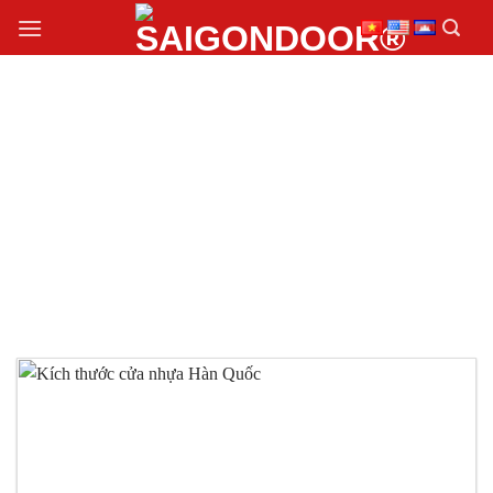
Chuyển
đến
nội
dung
KÍCH THƯỚC CỬA
NHỰA HÀN QUỐC
ĐẠT CHUẨN