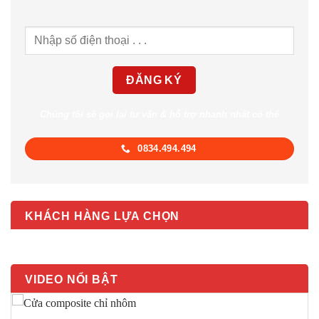
Chúng tôi sẽ gọi lại tư vấn & hỗ trợ nhanh nhất có thể
0834.494.494
KHÁCH HÀNG LỰA CHỌN
VIDEO NỔI BẬT