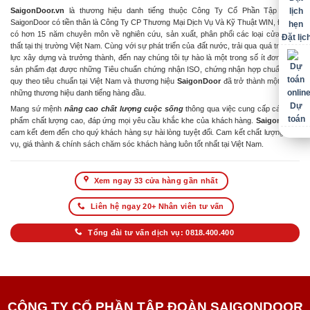
SaigonDoor.vn
là thương hiệu danh tiếng thuộc Công Ty Cổ Phần Tập Đoàn
SaigonDoor có tiền thân là Công Ty CP Thương Mại Dịch Vụ Và Kỹ Thuật WIN, Đơn vị
có hơn 15 năm chuyên môn về nghiên cứu, sản xuất, phân phối các loại cửa & nội
Đặt lịc
thất tại thị trường Việt Nam. Cùng với sự phát triển của đất nước, trải qua quá trình nỗ
lực xây dựng và trưởng thành, đến nay chúng tôi tự hào là một trong số ít đơn vị có
sản phẩm đạt được những Tiêu chuẩn chứng nhận ISO, chứng nhận hợp chuẩn hợp
quy theo tiêu chuẩn tại Việt Nam và thương hiệu
SaigonDoor
đã trở thành một trong
những thương hiệu danh tiếng hàng đầu.
Dự
Mang sứ mệnh
nâng cao chất lượng cuộc sống
thông qua việc cung cấp các sản
toán
phẩm chất lượng cao, đáp ứng mọi yêu cầu khắc khe của khách hàng.
SaigonDoor
cam kết đem đến cho quý khách hàng sự hài lòng tuyệt đối. Cam kết chất lượng dịch
vụ, giá thành & chính sách chăm sóc khách hàng luôn tốt nhất tại Việt Nam.
Xem ngay 33 cửa hàng gần nhất
Liên hệ ngay 20+ Nhân viên tư vấn
Tổng đài tư vấn dịch vụ: 0818.400.400
CÔNG TY CỔ PHẦN TẬP ĐOÀN SAIGONDOOR